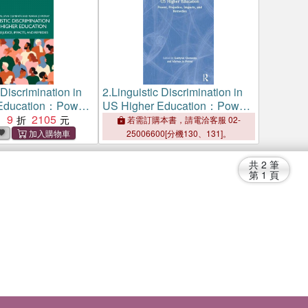
 Discrimination in
2.
Linguistic Discrimination in
Education：Power,
US Higher Education：Power,
Impacts, and
9
2105
Prejudice, Impacts, and
：
若需訂購本書，請電洽客服 02-
Remedies
25006600[分機130、131]。
共
2
筆
第
1
頁