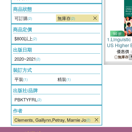
商品狀態
可訂購
無庫存
(2)
(2)
商品定價
90 折
$800以上
(2)
1.
Linguistic
US Higher 
出版日期
Prejudice, 
優惠價
Remedies
無庫存
2020~2021
(2)
裝訂方式
平裝
精裝
(1)
(1)
出版社/品牌
PBKTYFRL
(2)
作者
Clements, Gaillynn,Petray, Marnie Jo
(2)