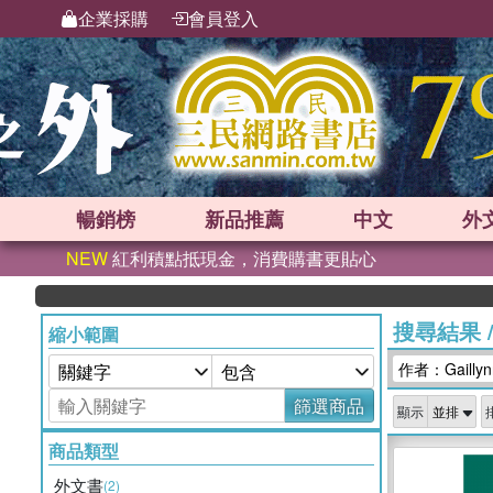
企業採購
會員登入
暢銷榜
新品
推薦
中文
外
NEW
紅利積點抵現金，消費購書更貼心
搜尋結果
縮小範圍
作者：Gaillyn
篩選商品
顯示
商品類型
外文書
(2)