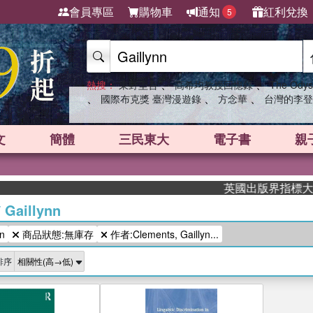
會員專區
購物車
通知
紅利兌換
5
、
、
熱搜：
東野圭吾
高希均教授回憶錄
The Odys
、
、
、
國際布克獎 臺灣漫遊錄
方念華
台灣的李登
文
簡體
三民東大
電子書
親
英國出版界指標大獎肯定
/
Gaillynn
n
商品狀態:無庫存
作者:Clements, Gaillyn...
排序