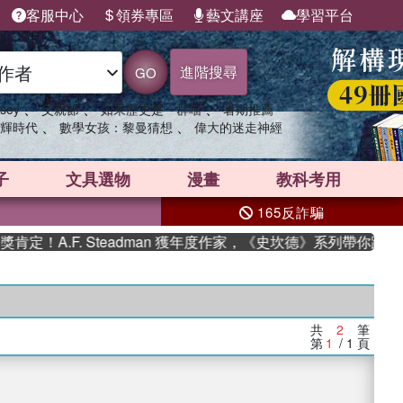
客服中心
領券專區
藝文講座
學習平台
進階搜尋
GO
、
、
、
sey
父親節
如果歷史是一群喵
暑期推薦
、
、
輝時代
數學女孩：黎曼猜想
偉大的迷走神經
子
文具選物
漫畫
教科考用
165反詐騙
！A.F. Steadman 獲年度作家，《史坎德》系列帶你踏上熱
共
2
筆
第
1
/ 1
頁