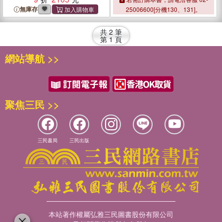
and Remedies
and Remedies
無庫存
25006600[分機130、131]。
共
2
筆
第
1
頁
網站導航 >>
聚焦三民 >>
三民書局
三民出版
本站著作權屬弘雅三民圖書股份有限公司