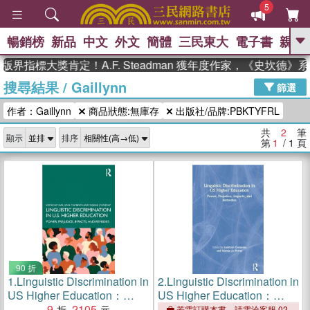
5
暢銷榜
新品
中文
外文
簡體
三民東大
電子書
親子
GO
版界指標大獎肯定！A.F. Steadman 獲年度作家，《史坎德
搜尋結果
/
Gaillynn
、
、
熱搜：
東野圭吾
The Odyssey
篩選
、
、
父親節
如果歷史是一群喵
暑期
作者：Gaillynn
商品狀態:無庫存
出版社/品牌:PBKTYFRL
、
、
推薦
國際布克獎 臺灣漫遊錄
方
、
、
念華
台灣的李登輝時代
數學女
共
2
筆
顯示
排序
、
孩：黎曼猜想
偉大的迷走神經
第
1
/ 1
頁
90 折
1.
Linguistic Discrimination in
2.
Linguistic Discrimination in
US Higher Education：
US Higher Education：
Power, Prejudice, Impacts,
9
2105
Power, Prejudice, Impacts,
若需訂購本書，請電洽客服 02-