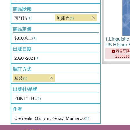
商品狀態
可訂購
無庫存
(1)
(1)
商品定價
$800以上
(1)
1.
Linguistic
US Higher 
出版日期
Prejudice, 
若需訂購
Remedies
250066
2020~2021
(1)
裝訂方式
精裝
(1)
出版社/品牌
PBKTYFRL
(1)
作者
Clements, Gaillynn,Petray, Marnie Jo
(1)