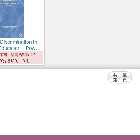
 Discrimination in
Education：Power,
Impacts, and
本書，請電洽客服 02-
00[分機130、131]。
共
1
筆
第
1
頁