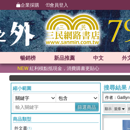
企業採購
會員登入
暢銷榜
新品
推薦
中文
外
NEW
紅利積點抵現金，消費購書更貼心
搜尋結果
縮小範圍
作者：Gaillyn
篩選商品
顯示
商品類型
外文書
(1)