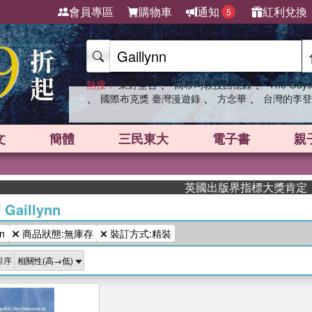
會員專區
購物車
通知
紅利兌換
5
、
、
熱搜：
東野圭吾
高希均教授回憶錄
The Odys
、
、
、
國際布克獎 臺灣漫遊錄
方念華
台灣的李登
文
簡體
三民東大
電子書
親
英國出版界指標大獎肯定！A.F
/
Gaillynn
n
商品狀態:無庫存
裝訂方式:精裝
排序