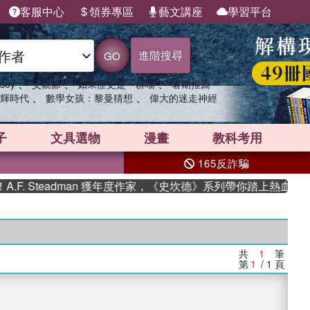
客服中心
領券專區
藝文講座
學習平台
進階搜尋
GO
、
、
、
sey
父親節
如果歷史是一群喵
暑期推薦
、
、
輝時代
數學女孩：黎曼猜想
偉大的迷走神經
子
文具選物
漫畫
教科考用
165反詐騙
. Steadman 獲年度作家，《史坎德》系列帶你踏上熱血奇幻旅
共
1
筆
第
1
/ 1
頁