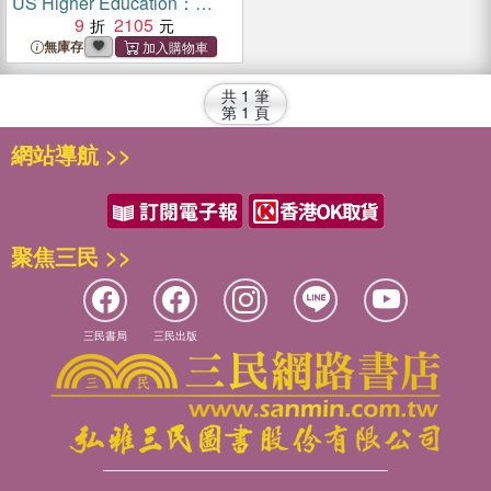
US Higher Education：
Power, Prejudice, Impacts,
9
2105
and Remedies
無庫存
共
1
筆
第
1
頁
網站導航 >>
聚焦三民 >>
三民書局
三民出版