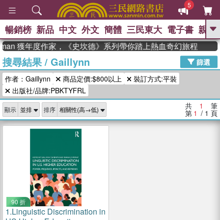
5
暢銷榜
新品
中文
外文
簡體
三民東大
電子書
親子
GO
eadman 獲年度作家，《史坎德》系列帶你踏上熱血奇幻旅程
搜尋結果
/
Gaillynn
、
熱搜：
東野圭吾
高希均教授回憶錄
篩選
、
、
、
The Odyssey
父親節
如果歷
作者：Gaillynn
商品定價:$800以上
裝訂方式:平裝
、
、
史是一群喵
暑期推薦
國際布克
、
、
出版社/品牌:PBKTYFRL
獎 臺灣漫遊錄
方念華
台灣的李
、
、
登輝時代
數學女孩：黎曼猜想
共
1
筆
顯示
排序
偉大的迷走神經
第
1
/ 1
頁
90 折
1.
Linguistic Discrimination in