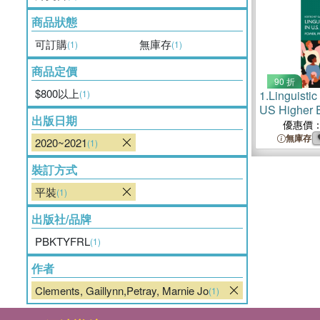
商品狀態
可訂購
無庫存
(1)
(1)
商品定價
90 折
$800以上
(1)
1.
Linguistic
US Higher 
出版日期
Prejudice, 
優惠價
Remedies
無庫存
2020~2021
(1)
裝訂方式
平裝
(1)
出版社/品牌
PBKTYFRL
(1)
作者
Clements, Gaillynn,Petray, Marnie Jo
(1)