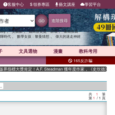
客服中心
領券專區
藝文講座
學習平台
進階搜尋
GO
、
、
、
sey
父親節
如果歷史是一群喵
暑期推薦
、
、
輝時代
數學女孩：黎曼猜想
偉大的迷走神經
子
文具選物
漫畫
教科考用
165反詐騙
指標大獎肯定！A.F. Steadman 獲年度作家，《史坎德》系
..
共
1
筆
第
1
/ 1
頁