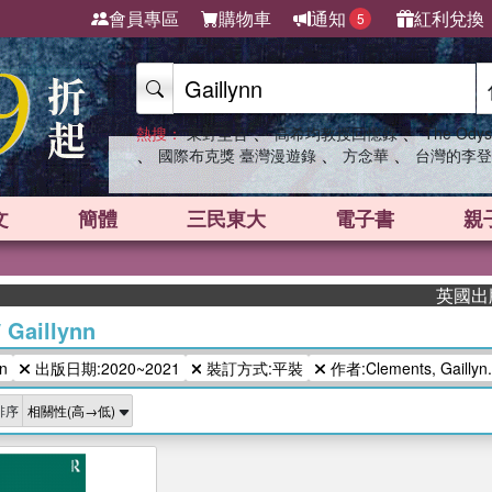
會員專區
購物車
通知
紅利兌換
5
、
、
熱搜：
東野圭吾
高希均教授回憶錄
The Odys
、
、
、
國際布克獎 臺灣漫遊錄
方念華
台灣的李登
文
簡體
三民東大
電子書
親
英國出版界
/
Gaillynn
n
出版日期:2020~2021
裝訂方式:平裝
作者:Clements, Gaillyn.
排序