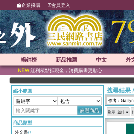
企業採購
會員登入
暢銷榜
新品
推薦
中文
外
NEW
紅利積點抵現金，消費購書更貼心
搜尋結果
縮小範圍
作者：Gaillyn
篩選商品
顯示
商品類型
外文書
(1)