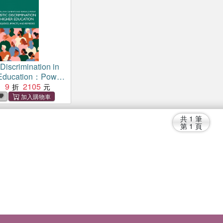
 Discrimination in
Education：Power,
Impacts, and
9
2105
：
共
1
筆
第
1
頁