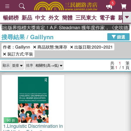
5
暢銷榜
新品
中文
外文
簡體
三民東大
電子書
親子
GO
出版界指標大獎肯定！A.F. Steadman 獲年度作家，《史
搜尋結果
/
Gaillynn
、
熱搜：
東野圭吾
高希均教授回憶錄
篩選
、
、
、
The Odyssey
父親節
如果歷
作者：Gaillynn
商品狀態:無庫存
出版日期:2020~2021
、
、
史是一群喵
暑期推薦
國際布克
、
、
裝訂方式:平裝
獎 臺灣漫遊錄
方念華
台灣的李
、
、
登輝時代
數學女孩：黎曼猜想
共
1
筆
顯示
排序
偉大的迷走神經
第
1
/ 1
頁
90 折
1.
Linguistic Discrimination in