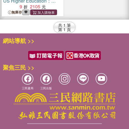
US Higher Education：
Power, Prejudice, Impacts,
9
2105
and Remedies
無庫存
共
1
筆
第
1
頁
網站導航 >>
聚焦三民 >>
三民書局
三民出版