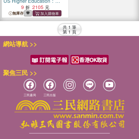
US Higher Education：
Power, Prejudice, Impacts,
9
2105
and Remedies
無庫存
共
1
筆
第
1
頁
網站導航 >>
聚焦三民 >>
三民書局
三民出版