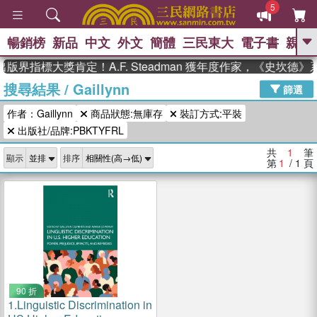
5
暢銷榜
新品
中文
外文
簡體
三民東大
電子書
親子
GO
版界指標大獎肯定！A.F. Steadman 獲年度作家，《史坎德
搜尋結果
/
Gaillynn
、
、
熱搜：
東野圭吾
The Odyssey
篩選
、
、
父親節
如果歷史是一群喵
暑期
作者：Gaillynn
商品狀態:無庫存
裝訂方式:平裝
、
、
推薦
國際布克獎 臺灣漫遊錄
方
、
、
出版社/品牌:PBKTYFRL
念華
台灣的李登輝時代
數學女
、
孩：黎曼猜想
偉大的迷走神經
共
1
筆
顯示
排序
第
1
/ 1
頁
90 折
1.
Linguistic Discrimination in