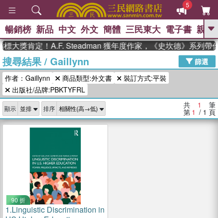
5
暢銷榜
新品
中文
外文
簡體
三民東大
電子書
親子
GO
標大獎肯定！A.F. Steadman 獲年度作家，《史坎德》系列
搜尋結果
/
Gaillynn
、
、
熱搜：
東野圭吾
The Odyssey
篩選
、
、
父親節
如果歷史是一群喵
暑期
作者：Gaillynn
商品類型:外文書
裝訂方式:平裝
、
、
推薦
國際布克獎 臺灣漫遊錄
方
、
、
出版社/品牌:PBKTYFRL
念華
台灣的李登輝時代
數學女
、
孩：黎曼猜想
偉大的迷走神經
共
1
筆
顯示
排序
第
1
/ 1
頁
90 折
1.
Linguistic Discrimination in