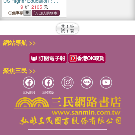
US Higher Education：
Power, Prejudice, Impacts,
9
2105
and Remedies
無庫存
共
1
筆
第
1
頁
網站導航 >>
聚焦三民 >>
三民書局
三民出版