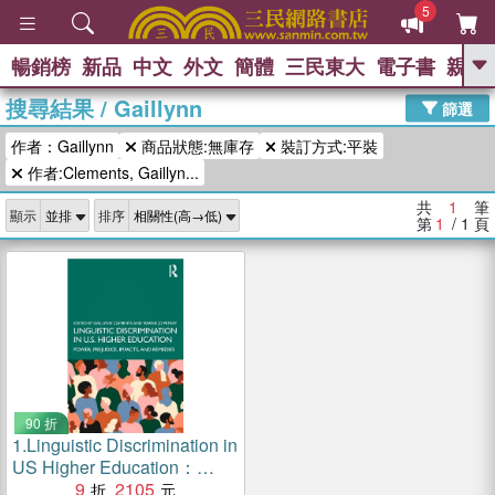
5
暢銷榜
新品
中文
外文
簡體
三民東大
電子書
親子
GO
搜尋結果
/
Gaillynn
篩選
熱搜：
作者：Gaillynn
商品狀態:無庫存
裝訂方式:平裝
作者:Clements, Gaillyn...
共
1
筆
顯示
排序
第
1
/ 1
頁
90 折
1.
Linguistic Discrimination in
US Higher Education：
Power, Prejudice, Impacts,
9
2105