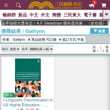
5
暢銷榜
新品
中文
外文
簡體
三民東大
電子書
親子
GO
版界指標大獎肯定！A.F. Steadman 獲年度作家，《史坎德
搜尋結果
/
Gaillynn
、
、
熱搜：
東野圭吾
The Odyssey
篩選
、
、
父親節
如果歷史是一群喵
暑期
作者：Gaillynn
商品狀態:可訂購
裝訂方式:平裝
、
、
推薦
國際布克獎 臺灣漫遊錄
方
、
、
念華
台灣的李登輝時代
數學女
共
1
筆
顯示
排序
、
孩：黎曼猜想
偉大的迷走神經
第
1
/ 1
頁
90 折
1.
Linguistic Discrimination in
US Higher Education：
Power, Prejudice, Impacts,
9
2105