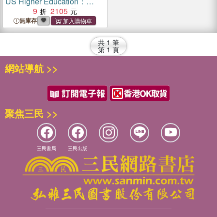
US Higher Education：
Power, Prejudice, Impacts,
9
2105
and Remedies
無庫存
共
1
筆
第
1
頁
網站導航 >>
聚焦三民 >>
三民書局
三民出版