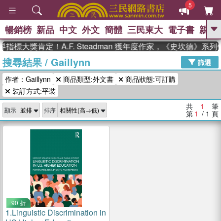
5
暢銷榜
新品
中文
外文
簡體
三民東大
電子書
親子
GO
指標大獎肯定！A.F. Steadman 獲年度作家，《史坎德》系
搜尋結果
/
Gaillynn
、
熱搜：
東野圭吾
高希均教授回憶錄
篩選
、
、
、
The Odyssey
父親節
如果歷
作者：Gaillynn
商品類型:外文書
商品狀態:可訂購
、
、
史是一群喵
暑期推薦
國際布克
、
、
裝訂方式:平裝
獎 臺灣漫遊錄
方念華
台灣的李
、
、
登輝時代
數學女孩：黎曼猜想
共
1
筆
顯示
排序
偉大的迷走神經
第
1
/ 1
頁
90 折
1.
Linguistic Discrimination in