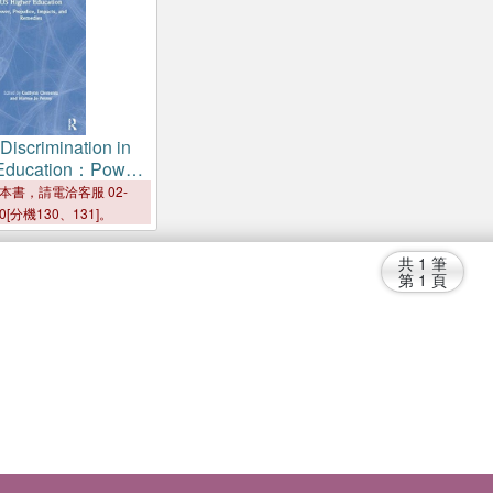
 Discrimination in
Education：Power,
Impacts, and
本書，請電洽客服 02-
00[分機130、131]。
共
1
筆
第
1
頁