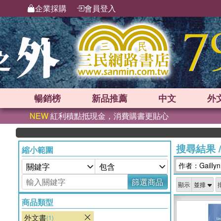
企業採購
會員登入
暢銷榜
新品
推薦
中文
外
NEW
紅利積點抵現金，消費購書更貼心
搜尋結果
縮小範圍
作者：Gaillyn
篩選商品
顯示
商品類型
外文書
(1)