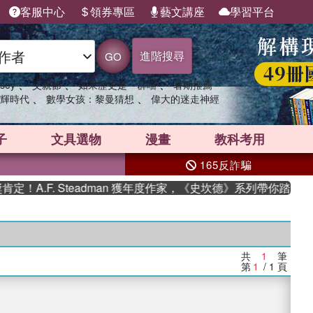
客服中心
領券專區
藝文講座
學習平台
進階搜尋
GO
、
、
、
sey
父親節
如果歷史是一群喵
暑期推薦
、
、
輝時代
數學女孩：黎曼猜想
偉大的迷走神經
子
文具選物
漫畫
教科考用
165反詐騙
A.F. Steadman 獲年度作家，《史坎德》系列帶你踏上熱
共
1
筆
第
1
/ 1
頁