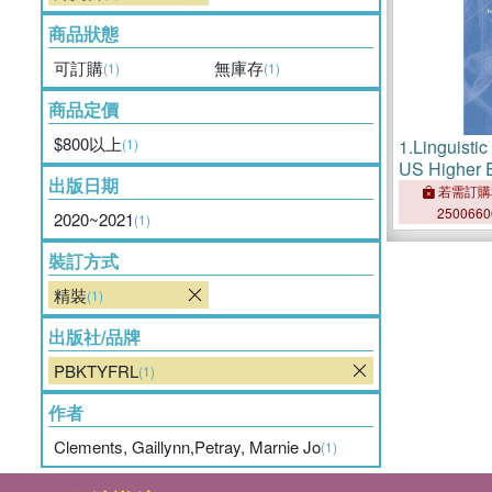
商品狀態
可訂購
無庫存
(1)
(1)
商品定價
$800以上
(1)
1.
Linguistic
US Higher 
出版日期
Prejudice, 
若需訂購
Remedies
250066
2020~2021
(1)
裝訂方式
精裝
(1)
出版社/品牌
PBKTYFRL
(1)
作者
Clements, Gaillynn,Petray, Marnie Jo
(1)