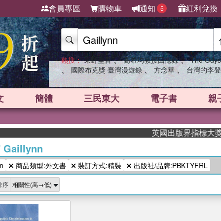
會員專區
購物車
通知
紅利兌換
5
、
、
熱搜：
東野圭吾
高希均教授回憶錄
The Odys
、
、
、
國際布克獎 臺灣漫遊錄
方念華
台灣的李登
文
簡體
三民東大
電子書
親
英國出版界指標大獎肯定！
/
Gaillynn
n
商品類型:外文書
裝訂方式:精裝
出版社/品牌:PBKTYFRL
排序