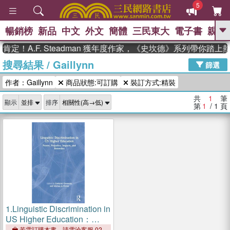
5
暢銷榜
新品
中文
外文
簡體
三民東大
電子書
親子
GO
定！A.F. Steadman 獲年度作家，《史坎德》系列帶你踏上
搜尋結果
/
Gaillynn
、
熱搜：
東野圭吾
高希均教授回憶錄
篩選
、
、
、
The Odyssey
父親節
如果歷
作者：Gaillynn
商品狀態:可訂購
裝訂方式:精裝
、
、
史是一群喵
暑期推薦
國際布克
、
、
獎 臺灣漫遊錄
方念華
台灣的李
共
1
筆
顯示
排序
、
、
登輝時代
數學女孩：黎曼猜想
第
1
/ 1
頁
偉大的迷走神經
1.
Linguistic Discrimination in
US Higher Education：
Power, Prejudice, Impacts,
若需訂購本書，請電洽客服 02-