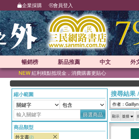
企業採購
會員登入
暢銷榜
新品
推薦
中文
外
NEW
紅利積點抵現金，消費購書更貼心
搜尋結果
縮小範圍
作者：Gaillyn
篩選商品
顯示
商品類型
外文書
(2)