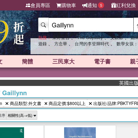
會員專區
購物車
通知
紅利兌換
5
、
、
、
熱搜：
東野圭吾
The Odyssey
父親節
如
、
、
、
遊錄
方念華
台灣的李登輝時代
數學女孩：
文
簡體
三民東大
電子書
親
英國出版界指標
/
Gaillynn
n
商品類型:外文書
商品定價:$800以上
出版社/品牌:PBKTYFR
排序