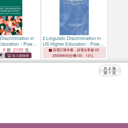
 Discrimination in
2.
Linguistic Discrimination in
Education：Power,
US Higher Education：Power,
Impacts, and
9
2105
Prejudice, Impacts, and
：
若需訂購本書，請電洽客服 02-
Remedies
25006600[分機130、131]。
共
2
筆
第
1
頁