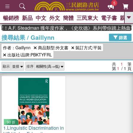
5
暢銷榜
新品
中文
外文
簡體
三民東大
電子書
親子
GO
A.F. Steadman 獲年度作家，《史坎德》系列帶你踏上熱血
搜尋結果
/
Gaillynn
、
熱搜：
東野圭吾
高希均教授回憶錄
篩選
、
、
、
The Odyssey
父親節
花開錦
作者：Gaillynn
商品類型:外文書
裝訂方式:平裝
、
、
、
繡
暑期推薦
方念華
台灣的
、
出版社/品牌:PBKTYFRL
李登輝時代
數學女孩：黎曼猜想
、
、
偉大的迷走神經
如果歷史是一
共
1
筆
、
顯示
排序
群喵
臺灣漫遊錄
第
1
/ 1
頁
90 折
1.
Linguistic Discrimination in