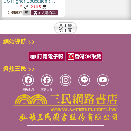
US Higher Education：
Power, Prejudice, Impacts,
9
2105
and Remedies
無庫存
共
1
筆
第
1
頁
網站導航 >>
聚焦三民 >>
三民書局
三民出版