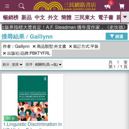
5
暢銷榜
新品
中文
外文
簡體
三民東大
電子書
親子
GO
出版界指標大獎肯定！A.F. Steadman 獲年度作家，《史坎
搜尋結果
/
Gaillynn
、
熱搜：
東野圭吾
高希均教授回憶錄
篩選
、
、
、
The Odyssey
父親節
如果歷
作者：Gaillynn
商品類型:外文書
裝訂方式:平裝
、
、
史是一群喵
暑期推薦
國際布克
、
、
出版社/品牌:PBKTYFRL
獎 臺灣漫遊錄
方念華
台灣的李
、
、
登輝時代
數學女孩：黎曼猜想
共
1
筆
顯示
排序
偉大的迷走神經
第
1
/ 1
頁
90 折
1.
Linguistic Discrimination in