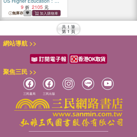
US Higher Education：
Power, Prejudice, Impacts,
9
2105
and Remedies
無庫存
共
1
筆
第
1
頁
網站導航 >>
聚焦三民 >>
三民書局
三民出版