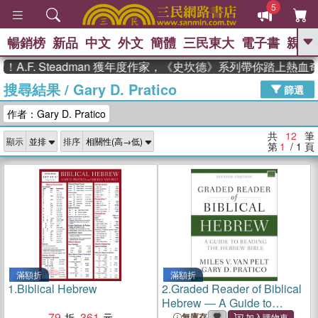
5
暢銷榜
新品
中文
外文
簡體
三民東大
電子書
親子
GO
.F. Steadman 獲年度作家，《史坎德》系列帶你踏上熱血奇
搜尋結果
/
Gary D. Pratico
、
熱搜：
東野圭吾
高希均教授回憶錄
篩選
、
、
、
The Odyssey
父親節
如果歷
作者：Gary D. Pratico
、
、
史是一群喵
暑期推薦
國際布克
、
、
獎 臺灣漫遊錄
方念華
台灣的李
共
12
筆
顯示
排序
、
、
登輝時代
數學女孩：黎曼猜想
第
1
/ 1
頁
偉大的迷走神經
滿額折
滿額折
1.
Biblical Hebrew
2.
Graded Reader of Biblical
Hebrew ― A Guide to
79
361
Reading the Hebrew Bible
無庫存