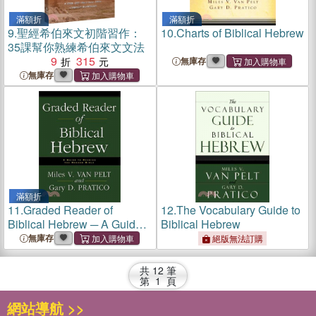
滿額折
滿額折
9.
聖經希伯來文初階習作：
10.
Charts of Biblical Hebrew
35課幫你熟練希伯來文文法
9
315
無庫存
無庫存
滿額折
11.
Graded Reader of
12.
The Vocabulary Guide to
Biblical Hebrew ─ A Guide
Biblical Hebrew
to Reading the Hebrew
無庫存
絕版無法訂購
Bible
共
12
筆
第
1
頁
網站導航 >>