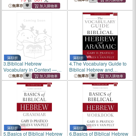
無庫存
滿額折
滿額折
3.
Biblical Hebrew
4.
The Vocabulary Guide to
Vocabulary in Context ―
Biblical Hebrew and
Building Competency With
Aramaic
無庫存
無庫存
Words Occurring 50 Times
or More
滿額折
滿額折
5.
Basics of Biblical Hebrew
6.
Basics of Biblical Hebrew