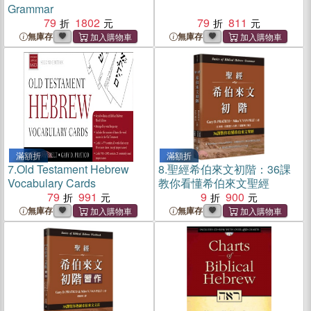
Grammar
79
1802
79
811
無庫存
無庫存
滿額折
滿額折
7.
Old Testament Hebrew
8.
聖經希伯來文初階：36課
Vocabulary Cards
教你看懂希伯來文聖經
79
991
9
900
無庫存
無庫存