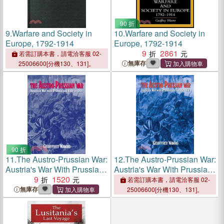
90 折
9.
Warfare and Society in
10.
Warfare and Society in
Europe, 1792-1914
Europe, 1792-1914
9
2861
若需訂購本書，請電洽客服 02-
無庫存
25006600[分機130、131]。
90 折
11.
The Austro-Prussian War:
12.
The Austro-Prussian War:
Austria's War With Prussia
Austria's War With Prussia
and Italy in 1866
9
1520
and Italy in 1866
若需訂購本書，請電洽客服 02-
無庫存
25006600[分機130、131]。