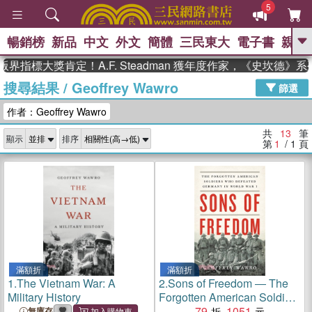
5
暢銷榜
新品
中文
外文
簡體
三民東大
電子書
親子
GO
指標大獎肯定！A.F. Steadman 獲年度作家，《史坎德》
搜尋結果
/
Geoffrey Wawro
、
、
熱搜：
東野圭吾
The Odyssey
篩選
、
、
父親節
如果歷史是一群喵
暑期
作者：Geoffrey Wawro
、
、
推薦
國際布克獎 臺灣漫遊錄
方
、
、
念華
台灣的李登輝時代
數學女
共
13
筆
顯示
排序
、
孩：黎曼猜想
偉大的迷走神經
第
1
/ 1
頁
滿額折
滿額折
1.
The Vietnam War: A
2.
Sons of Freedom ― The
Military History
Forgotten American Soldiers
Who Defeated Germany in
79
1051
無庫存