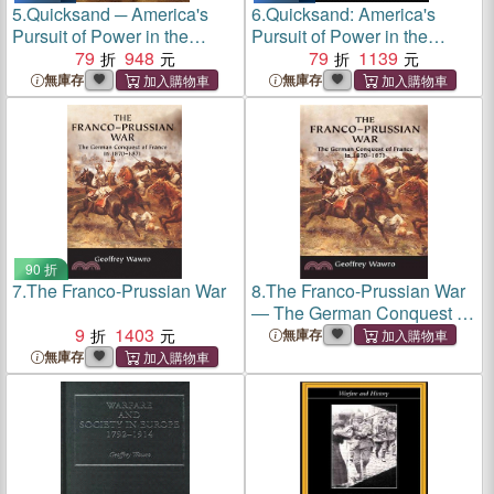
5.
Quicksand ─ America's
6.
Quicksand: America's
Pursuit of Power in the
Pursuit of Power in the
Middle East
79
948
Middle East
79
1139
無庫存
無庫存
90 折
7.
The Franco-Prussian War
8.
The Franco-Prussian War
― The German Conquest of
9
1403
France in 1870-1871
無庫存
無庫存