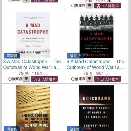
World War I
無庫存
滿額折
滿額折
3.
A Mad Catastrophe ─ The
4.
A Mad Catastrophe ─ The
Outbreak of World War I and
Outbreak of World War I and
the Collapse of the
79
1184
the Collapse of the
79
901
Habsburg Empire
Habsburg Empire
無庫存
無庫存
滿額折
滿額折