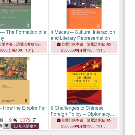
― The Formation of a
4.
Macau ─ Cultural Interaction
ty
and Literary Representation
購本書，請電洽客服 02-
若需訂購本書，請電洽客服 02-
6600[分機130、131]。
25006600[分機130、131]。
─ How the Empire Fell
8.
Challenges to Chinese
Foreign Policy ─ Diplomacy,
9
3079
Globalization, and the Next
價：
若需訂購本書，請電洽客服 02-
World Power
存
25006600[分機130、131]。