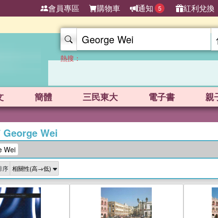
會員專區
購物車
通知
紅利兌換
5
熱搜：
文
簡體
三民東大
電子書
親
/
George Wei
 Wei
排序