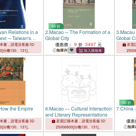
90 折
wan Relations in a
2.
Macao ─ The Formation of a
3.
Macau 
ext ─ Taiwan's
Global City
Global Ci
icy and Relations
9
3497
優惠價：
本書，請電洽客服 02-
若需訂
無庫存
00[分機130、131]。
2500
90 折
How the Empire
6.
Macao ― Cultural Interaction
7.
China 
and Literary Representations
優惠
本書，請電洽客服 02-
若需訂購本書，請電洽客服 02-
無庫
00[分機130、131]。
25006600[分機130、131]。