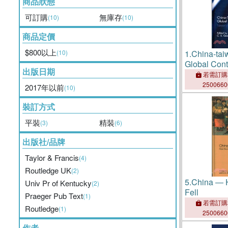
商品狀態
可訂購
無庫存
(10)
(10)
商品定價
$800以上
(10)
1.
China-tai
Global Cont
出版日期
Foriegn Pol
若需訂購
250066
2017年以前
(10)
裝訂方式
平裝
精裝
(3)
(6)
出版社/品牌
Taylor & Francis
(4)
Routledge UK
(2)
5.
China ― 
Univ Pr of Kentucky
(2)
Fell
Praeger Pub Text
(1)
若需訂購
Routledge
(1)
250066
作者