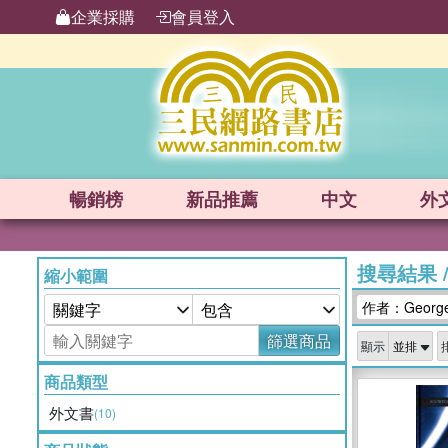
企業採購
會員登入
暢銷榜
新品
推薦
中文
外
搜尋結果
縮小範圍
作者：George
篩選商品
顯示
商品類型
外文書
(10)