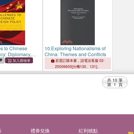
s to Chinese
10.
Exploring Nationalisms of
icy: Diplomacy,
China: Themes and Conflicts
on, and the Next
若需訂購本書，請電洽客服 02-
r
25006600[分機130、131]。
共
10
筆
第
1
頁
募
禮券兌換
紅利積點