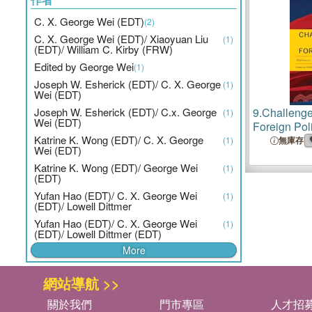
C. X. George Wei (EDT)
(2)
C. X. George Wei (EDT)/ Xiaoyuan Liu
(1)
(EDT)/ William C. Kirby (FRW)
Edited by George Wei
(1)
Joseph W. Esherick (EDT)/ C. X. George
(1)
Wei (EDT)
Joseph W. Esherick (EDT)/ C.x. George
9.
Challenge
(1)
Wei (EDT)
Foreign Pol
Katrine K. Wong (EDT)/ C. X. George
Globalizati
(1)
無庫存
Wei (EDT)
World Powe
Katrine K. Wong (EDT)/ George Wei
(1)
(EDT)
Yufan Hao (EDT)/ C. X. George Wei
(1)
(EDT)/ Lowell Dittmer
Yufan Hao (EDT)/ C. X. George Wei
(1)
(EDT)/ Lowell Dittmer (EDT)
More
網站導航 >>
關於我們
門市專區
人才招