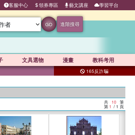
客服中心
領券專區
藝文講座
學習平台
進階搜尋
GO
子
文具選物
漫畫
教科考用
165反詐騙
共
10
筆
第
1
/ 1
頁