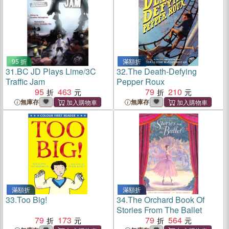
95 折
滿額折
31.
BC JD Plays Lime/3C
32.
The Death-Defying
Traffic Jam
Pepper Roux
95
463
79
210
無庫存
無庫存
滿額折
滿額折
33.
Too Big!
34.
The Orchard Book Of
Stories From The Ballet
79
173
79
564