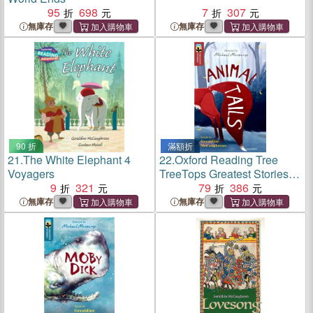
95
698
7
307
無庫存
無庫存
90 折
滿額折
21.
The White Elephant 4
22.
Oxford Reading Tree
Voyagers
TreeTops Greatest Stories
9
321
Level 15: Animal Tails
79
386
無庫存
無庫存