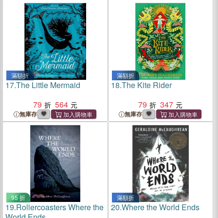
滿額折
滿額折
17.
The Little Mermaid
18.
The Kite Rider
79
564
79
347
無庫存
無庫存
95 折
滿額折
19.
Rollercoasters Where the
20.
Where the World Ends
World Ends