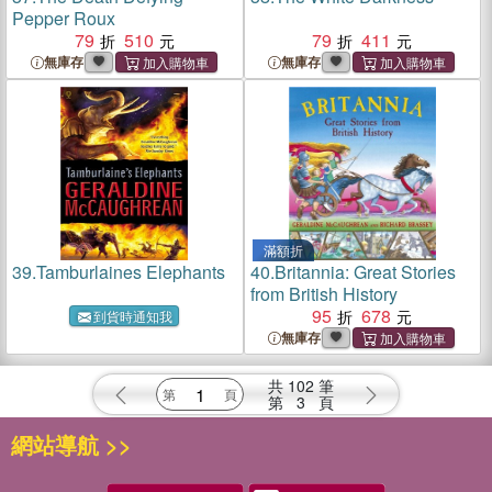
Pepper Roux
79
510
79
411
無庫存
無庫存
滿額折
39.
Tamburlaines Elephants
40.
Britannia: Great Stories
from British History
95
678
到貨時通知我
無庫存
共
102
筆
第
3
頁
網站導航 >>