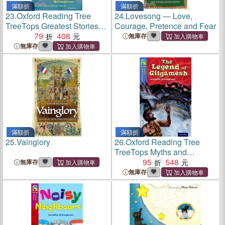
滿額折
滿額折
23.
Oxford Reading Tree
24.
Lovesong ― Love,
TreeTops Greatest Stories
Courage, Pretence and Fear
Level 19: Moby Dick
79
408
無庫存
無庫存
滿額折
滿額折
25.
Vainglory
26.
Oxford Reading Tree
TreeTops Myths and
Legends: Level 17: The
95
548
無庫存
Legend Of Gilgamesh
無庫存