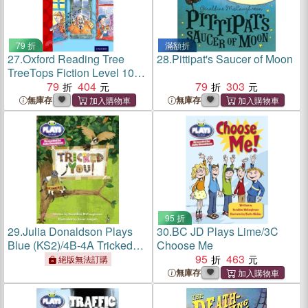
79 折
滿額折
27.
Oxford Reading Tree
28.
Pittipat's Saucer of Moon
TreeTops Fiction Level 10
More Pack A: Noisy
79
404
79
303
Neighbours
無庫存
無庫存
95 折
29.
Julia Donaldson Plays
30.
BC JD Plays Lime/3C
Blue (KS2)/4B-4A Tricked
Choose Me
You!
95
463
絕版無法訂購
無庫存