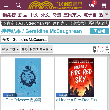
5
暢銷榜
新品
中文
外文
簡體
三民東大
電子書
親子
GO
A.F. Steadman 獲年度作家，《史坎德》系列帶你踏上熱血
搜尋結果
/
Geraldine McCaughrean
、
熱搜：
東野圭吾
高希均教授回憶錄
篩選
、
、
、
The Odyssey
父親節
花開錦
作者：Geraldine McCaugh...
、
、
、
繡
暑期推薦
方念華
台灣的
、
李登輝時代
數學女孩：黎曼猜想
共
102
筆
顯示
排序
、
、
偉大的迷走神經
如果歷史是一
第
1
/ 3
頁
、
群喵
臺灣漫遊錄
滿額折
滿額折
1.
The Odyssey 奧德賽
2.
Under a Fire-Red Sky
79
650
79
751