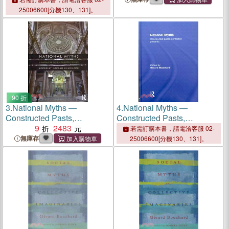
25006600[分機130、131]。
90 折
3.
National Myths ―
4.
National Myths ―
Constructed Pasts,
Constructed Pasts,
Contested Presents
9
2483
Contested Presents
若需訂購本書，請電洽客服 02-
無庫存
25006600[分機130、131]。