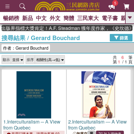
5
暢銷榜
新品
中文
外文
簡體
三民東大
電子書
親子
GO
出版界指標大獎肯定！A.F. Steadman 獲年度作家，《史坎
搜尋結果
/
Gerard Bouchard
、
熱搜：
東野圭吾
高希均教授回憶錄
篩選
、
、
、
The Odyssey
父親節
花開錦
作者：Gerard Bouchard
、
、
、
繡
暑期推薦
方念華
台灣的
、
李登輝時代
數學女孩：黎曼猜想
共
6
筆
顯示
排序
、
、
偉大的迷走神經
如果歷史是一
第
1
/ 1
頁
、
群喵
臺灣漫遊錄
1.
Interculturalism ─ A View
2.
Interculturalism ― A View
from Quebec
from Quebec
無庫存
若需訂購本書，請電洽客服 02-