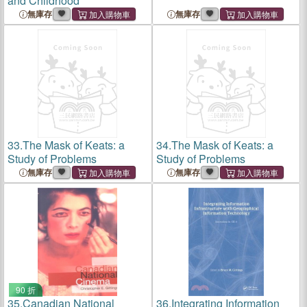
and Childhood
無庫存
無庫存
33.
The Mask of Keats: a
34.
The Mask of Keats: a
Study of Problems
Study of Problems
無庫存
無庫存
90 折
35.
Canadian National
36.
Integrating Information