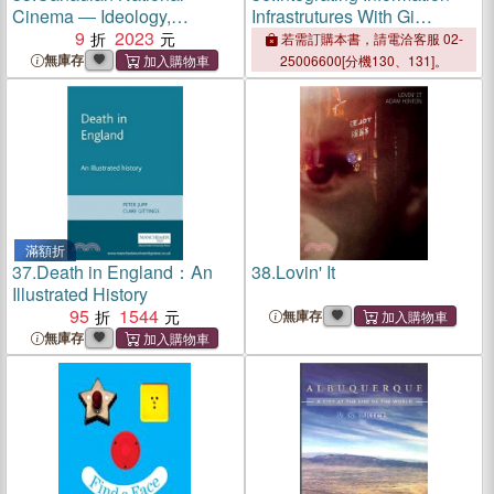
Cinema ― Ideology,
Infrastrutures With Gi
Difference and
9
2023
Technology
若需訂購本書，請電洽客服 02-
Representation
無庫存
25006600[分機130、131]。
滿額折
37.
Death in England：An
38.
Lovin' It
Illustrated History
95
1544
無庫存
無庫存