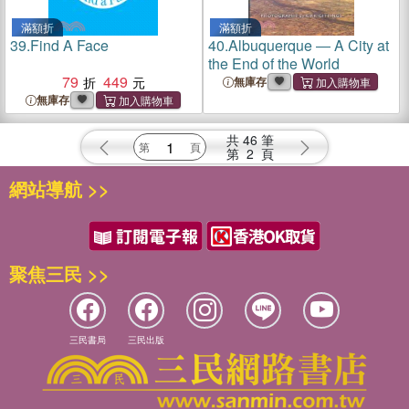
滿額折
滿額折
39.
Find A Face
40.
Albuquerque ― A City at
the End of the World
79
449
無庫存
無庫存
共
46
筆
第
2
頁
網站導航 >>
聚焦三民 >>
三民書局
三民出版