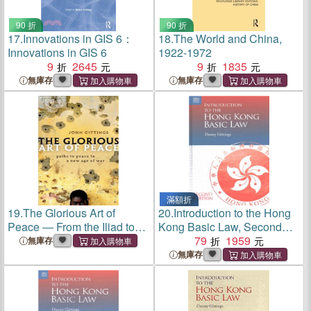
90 折
90 折
17.
Innovations in GIS 6：
18.
The World and China,
Innovations in GIS 6
1922-1972
9
2645
9
1835
無庫存
無庫存
滿額折
19.
The Glorious Art of
20.
Introduction to the Hong
Peace ― From the Iliad to
Kong Basic Law, Second
Iraq
Edition
79
1959
無庫存
無庫存