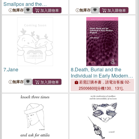
Smallpox and the
Intractability of Raccoons
無庫存
無庫存
7.
Jane
8.
Death, Burial and the
Individual in Early Modern
England
無庫存
若需訂購本書，請電洽客服 02-
25006600[分機130、131]。