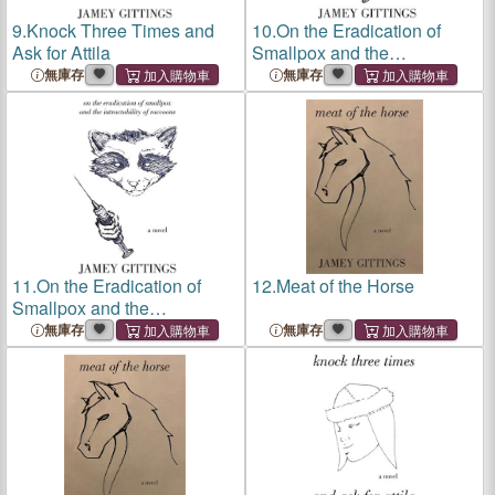
9.
Knock Three Times and
10.
On the Eradication of
Ask for Attila
Smallpox and the
Intractability of Raccoons
無庫存
無庫存
11.
On the Eradication of
12.
Meat of the Horse
Smallpox and the
Intractability of Raccoons
無庫存
無庫存