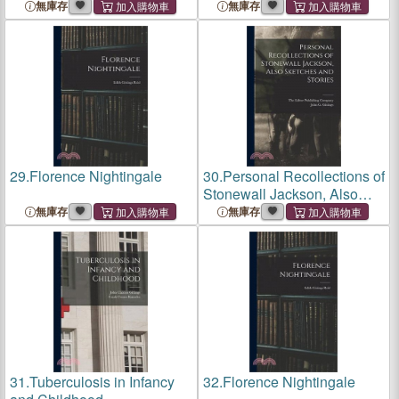
Sketches and Stories
無庫存
無庫存
29.
Florence Nightingale
30.
Personal Recollections of
Stonewall Jackson, Also
Sketches and Stories
無庫存
無庫存
31.
Tuberculosis in Infancy
32.
Florence Nightingale