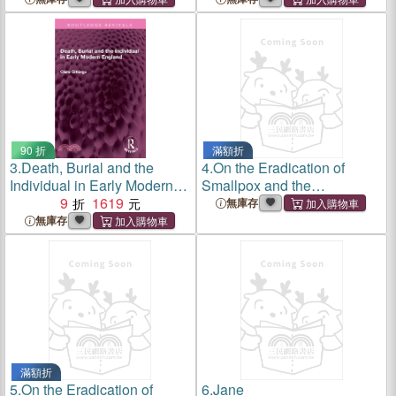
90 折
滿額折
3.
Death, Burial and the
4.
On the Eradication of
Individual in Early Modern
Smallpox and the
England
9
1619
Intractability of Raccoons
無庫存
無庫存
滿額折
5.
On the Eradication of
6.
Jane