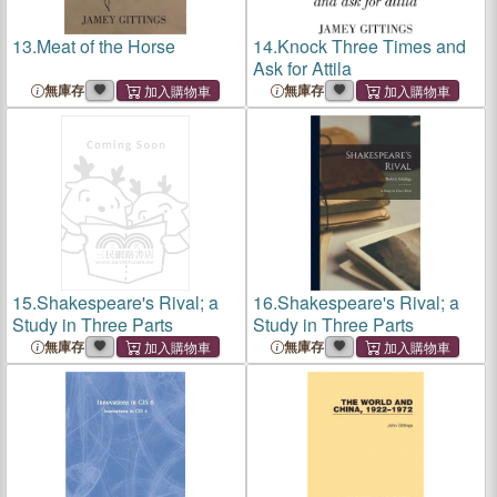
13.
Meat of the Horse
14.
Knock Three Times and
Ask for Attila
無庫存
無庫存
15.
Shakespeare's Rival; a
16.
Shakespeare's Rival; a
Study in Three Parts
Study in Three Parts
無庫存
無庫存