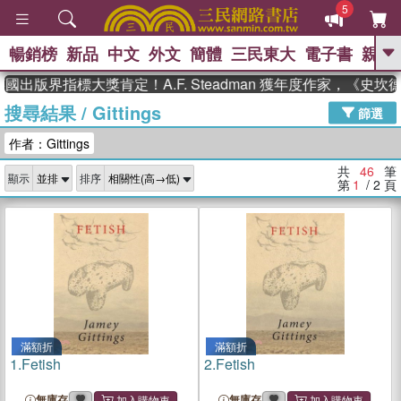
5
暢銷榜
新品
中文
外文
簡體
三民東大
電子書
親子
GO
界指標大獎肯定！A.F. Steadman 獲年度作家，《史坎德》
搜尋結果
/
Gittings
、
熱搜：
東野圭吾
高希均教授回憶錄
篩選
、
、
、
The Odyssey
父親節
如果歷
作者：Gittings
、
、
史是一群喵
暑期推薦
國際布克
、
、
獎 臺灣漫遊錄
方念華
台灣的李
共
46
筆
顯示
排序
、
、
登輝時代
數學女孩：黎曼猜想
第
1
/ 2
頁
偉大的迷走神經
滿額折
滿額折
1.
Fetish
2.
Fetish
無庫存
無庫存