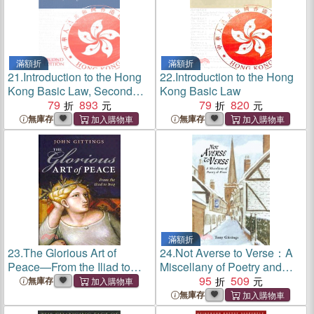
滿額折
滿額折
21.
Introduction to the Hong
22.
Introduction to the Hong
Kong Basic Law, Second
Kong Basic Law
Edition
79
893
79
820
無庫存
無庫存
滿額折
23.
The Glorious Art of
24.
Not Averse to Verse：A
Peace—From the Iliad to
Miscellany of Poetry and
Iraq
Prose
95
509
無庫存
無庫存