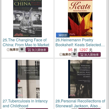
滿額折
25.
The Changing Face of
26.
Heinemann Poetry
China: From Mao to Market
Bookshelf: Keats Selected
Poems and Letters
95
1297
無庫存
無庫存
27.
Tuberculosis in Infancy
28.
Personal Recollections of
and Childhood
Stonewall Jackson, Also