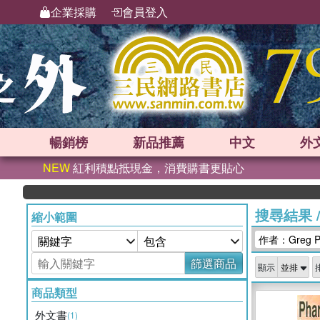
企業採購
會員登入
暢銷榜
新品
推薦
中文
外
NEW
紅利積點抵現金，消費購書更貼心
搜尋結果
縮小範圍
作者：Greg Per
篩選商品
顯示
商品類型
外文書
(1)