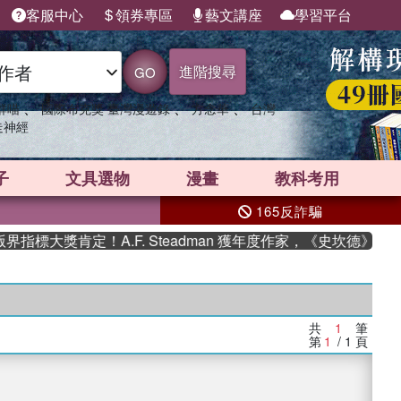
客服中心
領券專區
藝文講座
學習平台
進階搜尋
GO
、
、
、
群喵
國際布克獎 臺灣漫遊錄
方念華
台灣
走神經
子
文具選物
漫畫
教科考用
165反詐騙
指標大獎肯定！A.F. Steadman 獲年度作家，《史坎德》系
共
1
筆
第
1
/ 1
頁