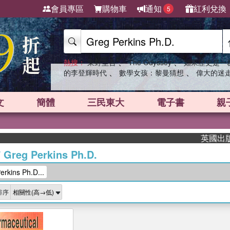
會員專區
購物車
通知
紅利兌換
5
、
、
熱搜：
東野圭吾
The Odyssey
如果歷史是一
、
、
的李登輝時代
數學女孩：黎曼猜想
偉大的迷
文
簡體
三民東大
電子書
親
英國出版界
/
Greg Perkins Ph.D.
kins Ph.D...
排序