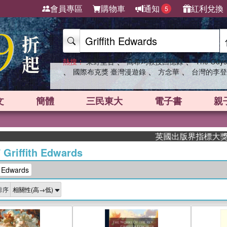
會員專區
購物車
通知
紅利兌換
5
、
、
熱搜：
東野圭吾
高希均教授回憶錄
The Odys
、
、
、
國際布克獎 臺灣漫遊錄
方念華
台灣的李登
文
簡體
三民東大
電子書
親
英國出版界指標大獎肯定！
/
Griffith Edwards
 Edwards
排序