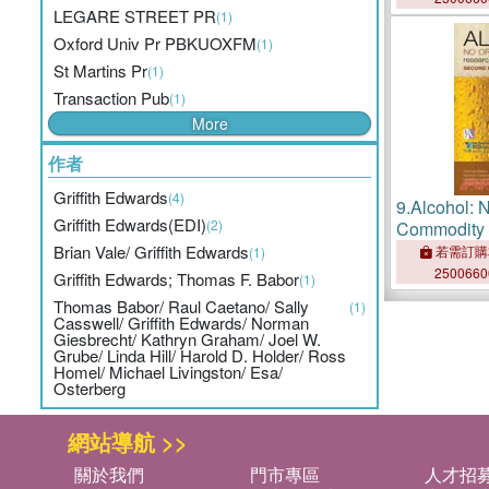
LEGARE STREET PR
(1)
Oxford Univ Pr PBKUOXFM
(1)
St Martins Pr
(1)
Transaction Pub
(1)
More
作者
Griffith Edwards
(4)
9.
Alcohol: 
Griffith Edwards(EDI)
(2)
Commodity 
Public Poli
Brian Vale/ Griffith Edwards
若需訂購
(1)
250066
Griffith Edwards; Thomas F. Babor
(1)
Thomas Babor/ Raul Caetano/ Sally
(1)
Casswell/ Griffith Edwards/ Norman
Giesbrecht/ Kathryn Graham/ Joel W.
Grube/ Linda Hill/ Harold D. Holder/ Ross
Homel/ Michael Livingston/ Esa/
Osterberg
網站導航 >>
關於我們
門市專區
人才招