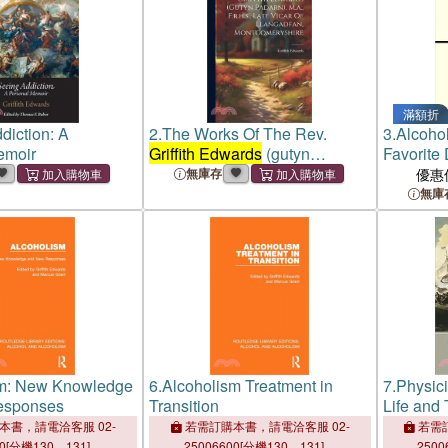
滿額折
diction: A
2.
The Works Of The Rev.
3.
Alcoho
emoir
Griffith Edwards
(gutyn
Favorite
Padarn). M.a., F.r.h.s., Late
無庫存
優惠
Vicar Of Llangadfan,
無庫
Montgomeryshire
sm: New Knowledge
6.
Alcoholism Treatment in
7.
Physici
esponses
Transition
Life and
Trotter 
本書，請電洽客服 02-
若需訂購本書，請電洽客服 02-
若需訂
00[分機130、131]。
25006600[分機130、131]。
2500