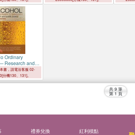
No Ordinary
─ Research and
cy
本書，請電洽客服 02-
00[分機130、131]。
共
9
筆
第
1
頁
募
禮券兌換
紅利積點
聚