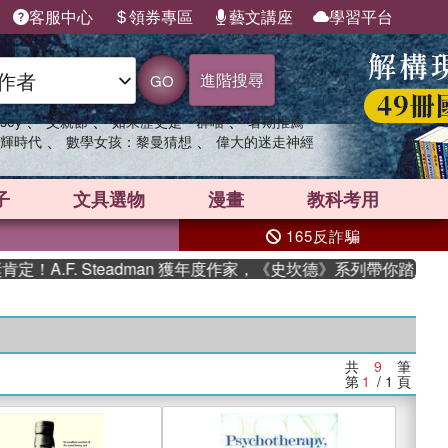
客服中心
領券專區
藝文講座
學習平台
進階搜尋
GO
、
、
、
sey
父親節
如果歷史是一群喵
暑期推薦
、
、
輝時代
數學女孩：黎曼猜想
偉大的迷走神經
子
文具選物
漫畫
教科考用
165反詐騙
A.F. Steadman 獲年度作家，《史坎德》系列帶你踏上熱血
共
9
筆
第
1
/ 1
頁