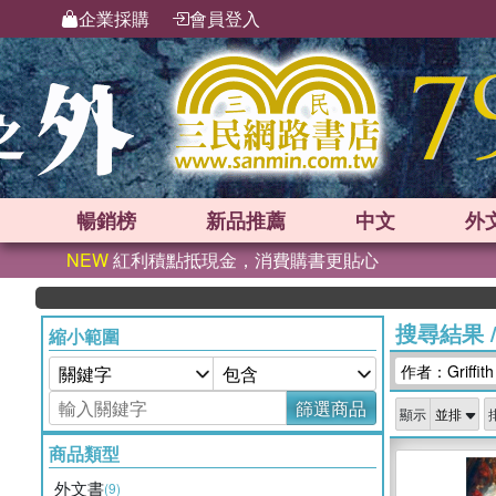
企業採購
會員登入
暢銷榜
新品
推薦
中文
外
NEW
紅利積點抵現金，消費購書更貼心
搜尋結果
縮小範圍
作者：Griffith
篩選商品
顯示
商品類型
外文書
(9)