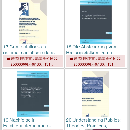
17.
Confrontations au
18.
Die Absicherung Von
national-socialisme dans
Haftungsrisiken Durch
l'Europe francophone et
Versicherungen Bei
若需訂購本書，請電洽客服 02-
若需訂購本書，請電洽客服 02-
germanophone (1919-1949)/
Kapitalmarkt- Und M&a-
25006600[分機130、131]。
25006600[分機130、131]。
Auseinandersetzungen mit
Transaktionen
dem Nationalsozialismus im
deuts
19.
Nachfolge in
20.
Understanding Publics:
Familienunternehmen -
Theories, Practices,