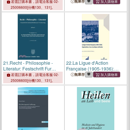
Rechtliche
Transformations
無庫存
若需訂購本書，請電洽客服 02-
Rahmenbedingungen Bei
25006600[分機130、131]。
Kapitalgesellschaften in
Deutschland Und in Der
Tuerkei: Aile Şirketlerinde H
21.
Recht - Philosophie -
22.
La Ligue d'Action
Literatur: Festschrift Fur
Française (1905-1936):
Reinhard Merkel Zum 70.
Organisations, Lieux Et
無庫存
若需訂購本書，請電洽客服 02-
Geburtstag. Teilband I Und II
Pratiques Militantes
25006600[分機130、131]。