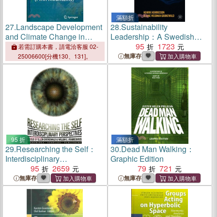
滿額折
27.
Landscape Development
28.
Sustainability
and Climate Change in
Leadership：A Swedish
Southwest Bulgaria Pirin
Approach to Transforming
95
1723
若需訂購本書，請電洽客服 02-
Mountains
your Company, your Industry
無庫存
25006600[分機130、131]。
and the World
95 折
滿額折
29.
Researching the Self：
30.
Dead Man Walking：
Interdisciplinary
Graphic Edition
Perspectives
95
2659
79
721
無庫存
無庫存