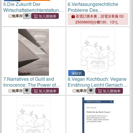
5.
Die Zukunft Der
6.
Verfassungsrechtliche
Wirtschaftsberichterstattung:
Probleme Des
Ökosystemleistungen Und
Zweckentfremdungsrechts:
無庫存
若需訂購本書，請電洽客服 02-
Biodiversität in Staatlichen
Eine Untersuchung Unter
25006600[分機130、131]。
Und Unternehmerischen
Besonderer
Bilanzierungen
Berucksichtigung Des
Kompetenzrechts Und Der
Eigentumsf
滿額折
7.
Narratives of Guilt and
8.
Vegan Kochbuch: Vegane
Innocence: The Power of
Ernährung Leicht Gemacht -
Storytelling in Wrongful
Ideal Für Einsteiger,
無庫存
無庫存
Conviction Cases
Berufstätige Und Faule
(Rezepte Für Anfänger Zum
Nachkochen in