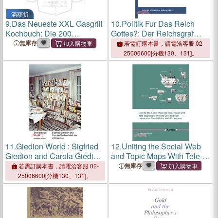
滿額折
9.
Das Neueste XXL Gasgrill
10.
Politik Fur Das Reich
Kochbuch: Die 200
Gottes?: Der Reichsgraf
leckersten Grill rezepte für
Christian Ernst Zu Stolberg-
無庫存
若需訂購本書，請電洽客服 02-
das beste Grillerlebnis mit
Wernigerode Zwischen
25006600[分機130、131]。
Familie und Freunden!
Pietismus, Adligem
(German Edition)
Selbstverstandnis Und
Europaischer
11.
Giedion World : Sigfried
12.
Uniting the Social Web
Giedion and Carola Giedion-
and Topic Maps With Tele-
Welcker in Dialogue
Teaching to Provide User-
無庫存
若需訂購本書，請電洽客服 02-
Friendly Interaction
25006600[分機130、131]。
Possibilities With E-Lectures