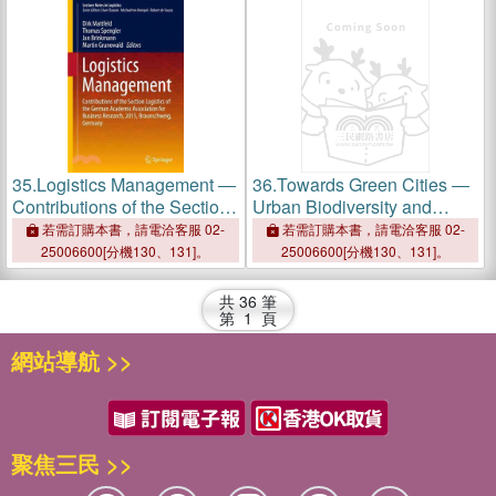
35.
Logistics Management ―
36.
Towards Green Cities ―
Contributions of the Section
Urban Biodiversity and
Logistics of the German
Ecosystem Services in
若需訂購本書，請電洽客服 02-
若需訂購本書，請電洽客服 02-
Academic Association for
China and Germany
25006600[分機130、131]。
25006600[分機130、131]。
Business Research, 2015,
Braunschweig, Germany
共
36
筆
第
1
頁
網站導航 >>
聚焦三民 >>