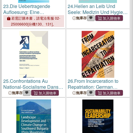
23.
Die Uebertragende
24.
Heilen an Leib Und
Aufloesung: Eine
Seele: Medizin Und Hygiene
Untersuchung Zum Recht
Im 18. Jahrhundert
無庫存
若需訂購本書，請電洽客服 02-
Der Aktiengesellschaft, Der
25006600[分機130、131]。
Gesellschaft Mit
Beschraenkter Haftung Und
Der Kommanditgesell
25.
Confrontations Au
26.
From Incarceration to
National-Socialisme Dans
Repatriation: German
l'Europe Francophone Et
Prisoners of War in the
無庫存
無庫存
Germanophone (1919-1949)
Soviet Union
/ Auseinandersetzungen Mit
Dem Nationalsozialismus Im
Deut