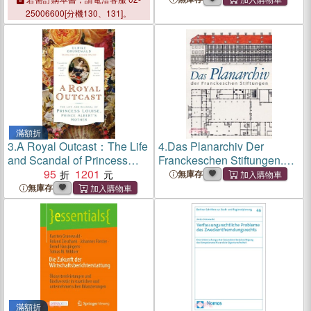
25006600[分機130、131]。
滿額折
3.
A Royal Outcast：The Life
4.
Das Planarchiv Der
and Scandal of Princess
Franckeschen Stiftungen.
Louise, Prince Albert's
95
1201
Die Schulstadt in
無庫存
Mother
Zeichnungen Und Rissen
無庫存
Des 18. Jahrhunderts
滿額折