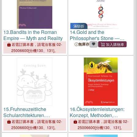
滿額折
13.
Bandits in the Roman
14.
Gold and the
Empire ― Myth and Reality
Philosopher's Stone ―
Treating Chronic Physical
無庫存
若需訂購本書，請電洽客服 02-
and Mental Illness With
25006600[分機130、131]。
Mineral Remedies
15.
Fruhneuzeitliche
16.
Ökosystemleistungen:
Schularchitekturen.
Konzept, Methoden,
Internationale Und
Bewertungs- Und
若需訂購本書，請電洽客服 02-
若需訂購本書，請電洽客服 02-
Interdisziplinare
Steuerungsansätze
25006600[分機130、131]。
25006600[分機130、131]。
Perspektiven