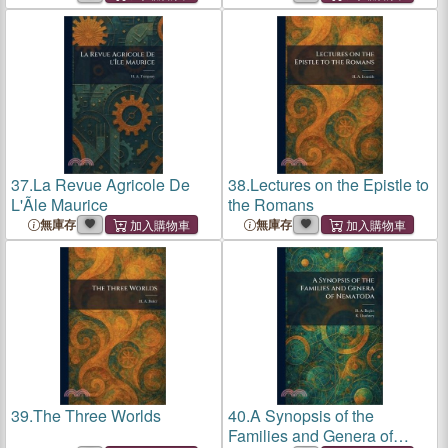
37.
La Revue Agricole De
38.
Lectures on the Epistle to
L'Ãle Maurice
the Romans
無庫存
無庫存
39.
The Three Worlds
40.
A Synopsis of the
Families and Genera of