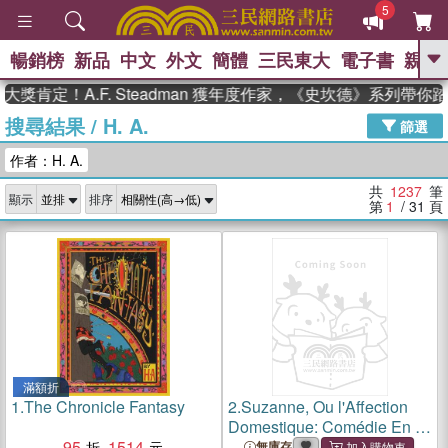
5
暢銷榜
新品
中文
外文
簡體
三民東大
電子書
親子
GO
！A.F. Steadman 獲年度作家，《史坎德》系列帶你踏上熱
搜尋結果
/
H. A.
、
熱搜：
東野圭吾
高希均教授回憶錄
篩選
、
、
、
The Odyssey
父親節
花開錦
作者：H. A.
、
、
、
繡
暑期推薦
方念華
台灣的
、
李登輝時代
數學女孩：黎曼猜想
共
1237
筆
顯示
排序
、
、
偉大的迷走神經
如果歷史是一
第
1
/ 31
頁
、
群喵
臺灣漫遊錄
滿額折
1.
The Chronicle Fantasy
2.
Suzanne, Ou l'Affection
Domestique: Comédie En 1
95
1514
Acte, Composée Pour La
無庫存