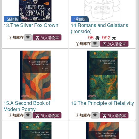
滿額折
滿額折
13.
The Silver Fox Crown
14.
Romans and Galatians
(Ironside)
95
992
無庫存
無庫存
15.
A Second Book of
16.
The Principle of Relativity
Modern Poetry
無庫存
無庫存