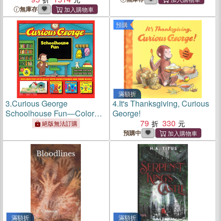
Distribution Des Prix: Et Les
無庫存
Recréations Littéraires Dans
預購
Les Pensionnats de
滿額折
3.
Curious George
4.
It's Thanksgiving, Curious
Schoolhouse Fun―Color
George!
Fun, Shapes, Numbers
79
330
絕版無法訂購
預購中
滿額折
滿額折