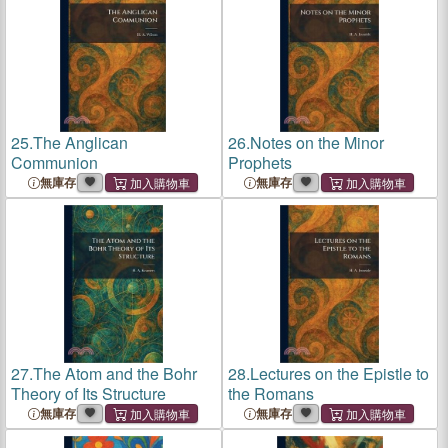
25.
The Anglican
26.
Notes on the Minor
Communion
Prophets
無庫存
無庫存
27.
The Atom and the Bohr
28.
Lectures on the Epistle to
Theory of Its Structure
the Romans
無庫存
無庫存