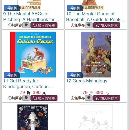
滿額折
滿額折
9.
The Mental ABCs of
10.
The Mental Game of
Pitching: A Handbook for
Baseball: A Guide to Peak
Performance Enhancement
Performance
無庫存
無庫存
滿額折
滿額折
11.
Get Ready for
12.
Greek Mythology
Kindergarten, Curious
George
79
390
79
390
無庫存
無庫存