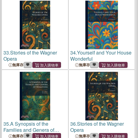
33.
Stories of the Wagner
34.
Yourself and Your House
Opera
Wonderful
無庫存
無庫存
35.
A Synopsis of the
36.
Stories of the Wagner
Families and Genera of
Opera
Nematoda
無庫存
無庫存