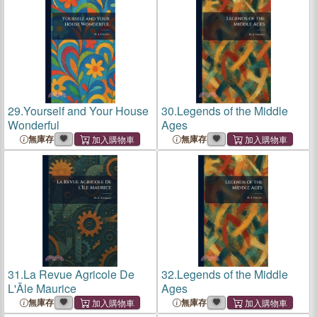
29.
Yourself and Your House
30.
Legends of the Middle
Wonderful
Ages
無庫存
無庫存
31.
La Revue Agricole De
32.
Legends of the Middle
L'Ãle Maurice
Ages
無庫存
無庫存