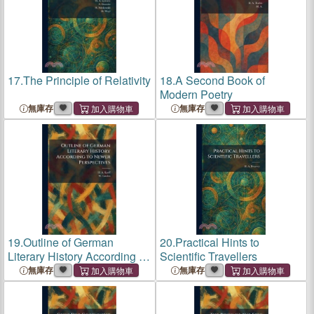
17.
The Principle of Relativity
18.
A Second Book of
Modern Poetry
無庫存
無庫存
19.
Outline of German
20.
Practical Hints to
Literary History According to
Scientific Travellers
Newer Perspectives
無庫存
無庫存