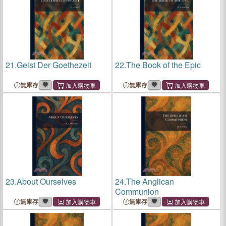
21.
Geist Der Goethezeit
22.
The Book of the Epic
無庫存
無庫存
23.
About Ourselves
24.
The Anglican
Communion
無庫存
無庫存