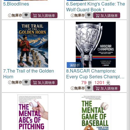
5.
Bloodlines
6.
Serpent King's Castle: The
Wolf Guard Book 1
無庫存
無庫存
滿額折
7.
The Trail of the Golden
8.
NASCAR Champions:
Horn
Every Cup Series Champion
from 1949 to Today
79
1201
無庫存
無庫存