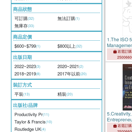
商品狀態
可訂購
無法訂購
(32)
(1)
無庫存
(33)
商品定價
1.
The ISO 5
Management
$600~$799
$800以上
(1)
(32)
Practical Gu
若需訂購
出版日期
Implementat
250066
Culture of I
2022~2023
2020~2021
(3)
(2)
2018~2019
2017年以前
(8)
(20)
裝訂方式
平裝
精裝
(13)
(20)
出版社/品牌
5.
Creativity
Productivity Pr
(11)
Entreprene
Taylor & Francis
(10)
Way to Ren
若需訂購
Routledge UK
(4)
Organizatio
250066