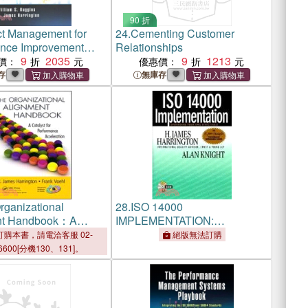
90 折
ct Management for
24.
Cementing Customer
nce Improvement
Relationships
9
2035
9
1213
價：
優惠價：
存
無庫存
rganizational
28.
ISO 14000
nt Handbook：A
IMPLEMENTATION:
 for Performance
UPGRADING YOUR EMS
購本書，請電洽客服 02-
絕版無法訂購
tion
EFFECTIVELY
6600[分機130、131]。