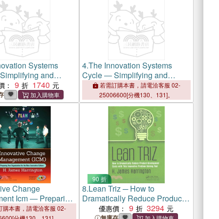
novation Systems
4.
The Innovation Systems
Simplifying and
Cycle ― Simplifying and
ting the Guidelines of
9
1740
Incorporating the Guidelines of
價：
若需訂購本書，請電洽客服 02-
56002 Standard and
the Iso 56002 Standard and
存
25006600[分機130、131]。
ctices
Best Practices
90 折
tive Change
8.
Lean Triz ─ How to
ent Icm ― Preparing
Dramatically Reduce Product-
anization for the New
Development Costs With This
9
3294
優惠價：
購本書，請電洽客服 02-
e Culture
Innovative Problem-Solving
無庫存
6600[分機130、131]。