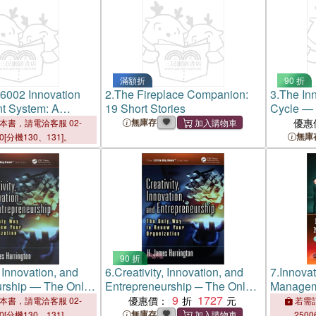
滿額折
90 折
6002 Innovation
2.
The Fireplace Companion:
3.
The In
 System: A
19 Short Stories
Cycle ― 
ide for
Incorpora
無庫存
優惠
本書，請電洽客服 02-
ion and Building a
the Iso 
無庫
00[分機130、131]。
nnovation
Best Pra
90 折
, Innovation, and
6.
Creativity, Innovation, and
7.
Innova
urship ― The Only
Entrepreneurship ─ The Only
Managem
ew Your
Way to Renew Your
9
1727
Your Org
優惠價：
本書，請電洽客服 02-
若需訂
n
Organization
Innovativ
無庫存
00[分機130、131]。
2500