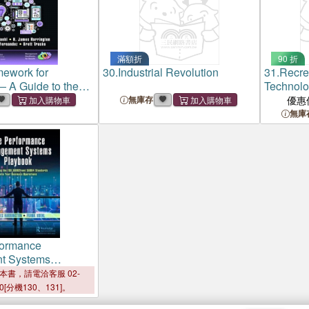
滿額折
90 折
ework for
30.
Industrial Revolution
31.
Recre
― A Guide to the
Technolo
novation Knowledge
Deliver T
無庫存
優惠
Change
無庫
formance
t Systems
tegrating the ISO
本書，請電洽客服 02-
56004 Standards
00[分機130、131]。
usiness Operations