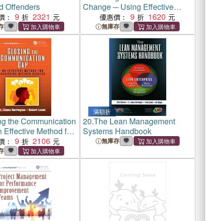
d Offenders
Change ─ Using Effective
9
2321
Business Cases to Minimize
9
1620
價：
優惠價：
Project and Innovation Failures
存
無庫存
滿額折
ng the Communication
20.
The Lean Management
 Effective Method for
Systems Handbook
g Desired Results
9
2106
價：
無庫存
存