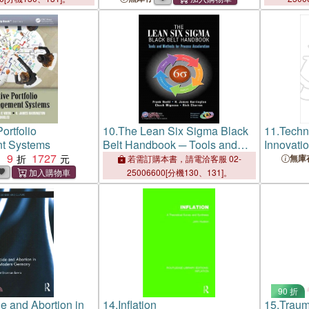
Portfolio
10.
The Lean Six Sigma Black
11.
Techn
t Systems
Belt Handbook ─ Tools and
Innovatio
9
1727
Methods for Process
Managem
：
無庫
若需訂購本書，請電洽客服 02-
Acceleration
Performa
25006600[分機130、131]。
Improve
90 折
de and Abortion in
14.
Inflation
15.
Traum