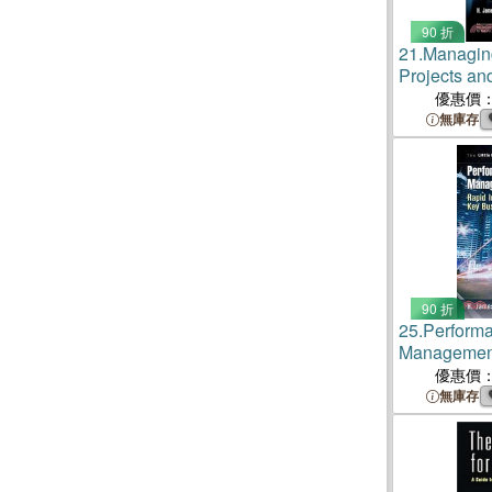
90 折
21.
Managing
Projects a
the ISO 560
優惠價
Guidance a
無庫存
90 折
25.
Performa
Managemen
Improvemen
優惠價
Performance
無庫存