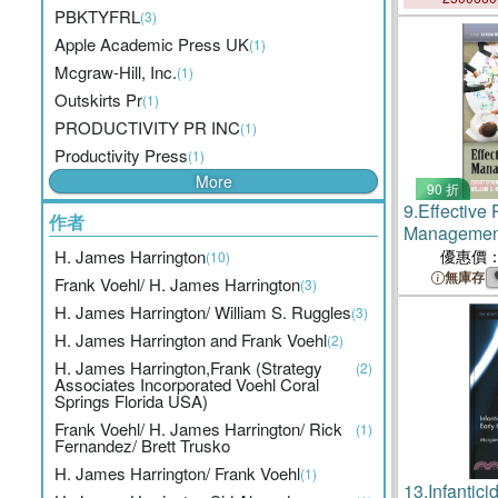
PBKTYFRL
(3)
Apple Academic Press UK
(1)
Mcgraw-Hill, Inc.
(1)
Outskirts Pr
(1)
PRODUCTIVITY PR INC
(1)
Productivity Press
(1)
More
90 折
9.
Effective 
作者
Managemen
H. James Harrington
優惠價
(10)
無庫存
Frank Voehl/ H. James Harrington
(3)
H. James Harrington/ William S. Ruggles
(3)
H. James Harrington and Frank Voehl
(2)
H. James Harrington,Frank (Strategy
(2)
Associates Incorporated Voehl Coral
Springs Florida USA)
Frank Voehl/ H. James Harrington/ Rick
(1)
Fernandez/ Brett Trusko
H. James Harrington/ Frank Voehl
(1)
13.
Infantici