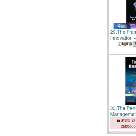
滿額折
29.
The Fram
Innovation 
Body of In
無庫存
33.
The Per
Managemen
Playbook：In
若需訂購
56002 and 
250066
Into Your B