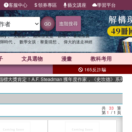
客服中心
領券專區
藝文講座
學習平台
進階搜尋
GO
、
、
、
sey
父親節
如果歷史是一群喵
暑期推薦
、
、
輝時代
數學女孩：黎曼猜想
偉大的迷走神經
子
文具選物
漫畫
教科考用
165反詐騙
定！A.F. Steadman 獲年度作家，《史坎德》系列帶你踏
共
33
筆
第
1
/ 1
頁