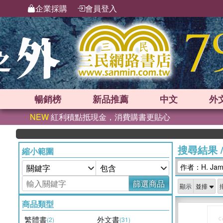
企業採購
會員登入
暢銷榜
新品
推薦
中文
外
NEW
紅利積點抵現金，消費購書更貼心
搜尋結果
縮小範圍
作者：H. James
篩選商品
顯示
商品類型
繁體書
外文書
(2)
(31)