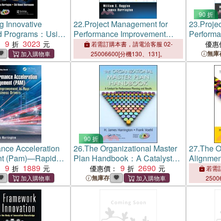
90 折
 Innovative
22.
Project Management for
23.
Proje
nd Programs：Using
Performance Improvement
Performa
00 Standards for
9
3023
Teams
Teams
：
優惠
若需訂購本書，請電洽客服 02-
nd Implementation
無庫
25006600[分機130、131]。
90 折
nce Acceleration
26.
The Organizational Master
27.
The O
t (Pam)—Rapid
Plan Handbook：A Catalyst
Alignme
t to Your Key
9
1889
for Performance Planning and
9
2690
Catalyst
：
優惠價：
若需訂
 Drivers
Results
Accelera
無庫存
2500