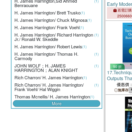
H. James Harrington,Sid Ahmed
(1)
Early Mode
Benraouane
若需訂購
H. James Harrington/ Brett Trusko
(1)
250066
H. James Harrington/ Chuck Mignosa
(1)
H. James Harrington/ Frank Voehl
(1)
H. James Harrington/ Richard Harrington
(1)
Jr./ Ronald W. Skeddle
H. James Harrington/ Robert Lewis
(1)
H. James Harrington/ Thomas H.
(1)
Carmody
JOHN WOLF；H. JAMES
(1)
90 折
HARRINGTON；ALAN KNIGHT
17.
Techniq
Rich Charron/ H. James Harrington
(1)
Outputs Tha
Excellence
優惠價
Rich Charron/ H. James Harrington/
(1)
Frank Voehl/ Hal Wiggin
無庫存
Thomas Mcnellis/ H. James Harrington
(1)
More