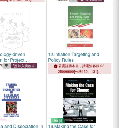
Tool
ology-driven
12.
Inflation Targeting and
n for Project
Policy Rules
ent ― How to Drive
存
若需訂購本書，請電洽客服 02-
nce and Productivity
25006600[分機130、131]。
ment
90 折
a and Dissociation in
16.
Making the Case for