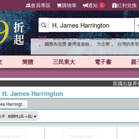
會員專區
購物車
通知
紅利兌換
5
、
、
熱搜：
東野圭吾
高希均教授回憶錄
The Odys
、
、
、
國際布克獎 臺灣漫遊錄
方念華
台灣的李登
文
簡體
三民東大
電子書
親
英國出版界指標大獎肯
/
H. James Harrington
 Harringt...
排序