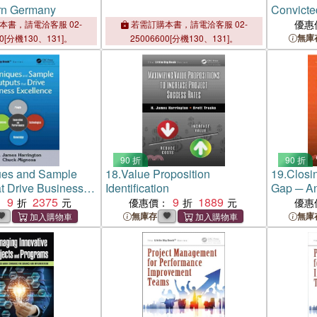
rn Germany
Convicte
優惠
本書，請電洽客服 02-
若需訂購本書，請電洽客服 02-
無庫
00[分機130、131]。
25006600[分機130、131]。
90 折
90 折
ues and Sample
18.
Value Proposition
19.
Closi
t Drive Business
Identification
Gap ─ An
9
2375
9
1889
Achievin
：
優惠價：
優惠
無庫存
無庫