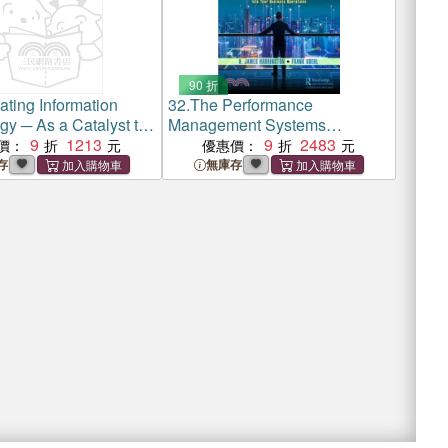
90 折
ating Information
32.
The Performance
gy ─ As a Catalyst to
Management Systems
otal Organizational
9
1213
Playbook：Integrating the ISO
9
2483
價：
優惠價：
56002 and 56004 Standards
存
無庫存
Into Your Business Operations