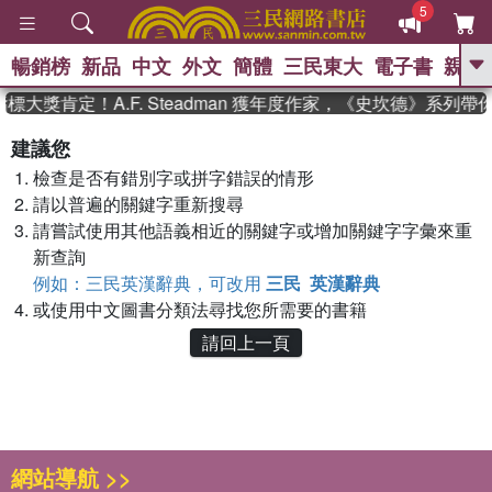
5
暢銷榜
新品
中文
外文
簡體
三民東大
電子書
親子
GO
標大獎肯定！A.F. Steadman 獲年度作家，《史坎德》系列
、
熱搜：
東野圭吾
高希均教授回憶錄
建議您
、
、
、
The Odyssey
父親節
如果歷
檢查是否有錯別字或拼字錯誤的情形
、
、
史是一群喵
暑期推薦
國際布克
、
、
請以普遍的關鍵字重新搜尋
獎 臺灣漫遊錄
方念華
台灣的李
、
、
登輝時代
數學女孩：黎曼猜想
請嘗試使用其他語義相近的關鍵字或增加關鍵字字彙來重
偉大的迷走神經
新查詢
例如：三民英漢辭典，可改用
三民 英漢辭典
或使用中文圖書分類法尋找您所需要的書籍
請回上一頁
網站導航 >>