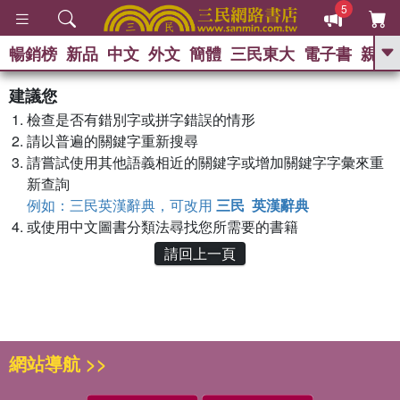
5
暢銷榜
新品
中文
外文
簡體
三民東大
電子書
親子
GO
建議您
熱搜：
檢查是否有錯別字或拼字錯誤的情形
請以普遍的關鍵字重新搜尋
請嘗試使用其他語義相近的關鍵字或增加關鍵字字彙來重
新查詢
例如：三民英漢辭典，可改用
三民 英漢辭典
或使用中文圖書分類法尋找您所需要的書籍
請回上一頁
網站導航 >>