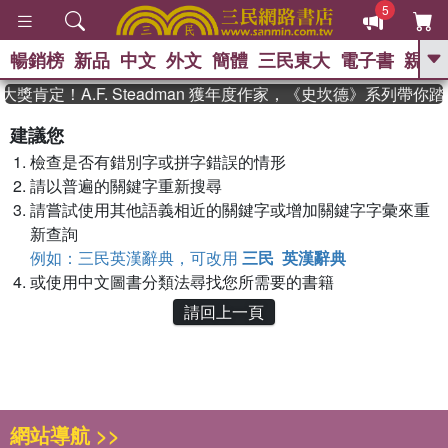
5
暢銷榜
新品
中文
外文
簡體
三民東大
電子書
親子
GO
獎肯定！A.F. Steadman 獲年度作家，《史坎德》系列帶你
、
熱搜：
東野圭吾
高希均教授回憶錄
建議您
、
、
、
The Odyssey
父親節
如果歷
檢查是否有錯別字或拼字錯誤的情形
、
、
史是一群喵
暑期推薦
國際布克
、
、
請以普遍的關鍵字重新搜尋
獎 臺灣漫遊錄
方念華
台灣的李
、
、
登輝時代
數學女孩：黎曼猜想
請嘗試使用其他語義相近的關鍵字或增加關鍵字字彙來重
偉大的迷走神經
新查詢
例如：三民英漢辭典，可改用
三民 英漢辭典
或使用中文圖書分類法尋找您所需要的書籍
請回上一頁
網站導航 >>