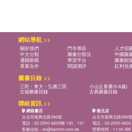
網站導航 >>
關於我們
門市專區
人才招
中文分類
圖書分類法
中國圖
通關密碼
學習平台
圖書館採
異業合作
閱讀潮評
紅利兌
圖書目錄 >>
三民・東大・弘雅三民
小山丘童書(0-6歲)
古籍圖書目錄
古典圖書目錄
聯絡資訊 >>
網路書店
復北店
台北市復興北路386號
台北市復興北路386
電話：02-2500-6600轉 130、131
電話：02-2500-6600
客服信箱：
ec@sanmin.com.tw
營業時間：11:00 AM -