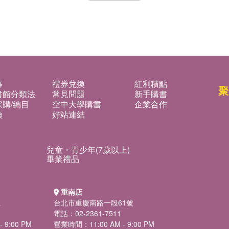
募
禮券兌換
紅利積點
聚
書館分類法
常見問題
新手購書
購/編目
空中大學購書
企業合作
換
好站連結
兒童・青少年(7歲以上)
畢業禮品
重南店
號
台北市重慶南路一段61號
電話：02-2361-7511
 9:00 PM
營業時間：11:00 AM - 9:00 PM