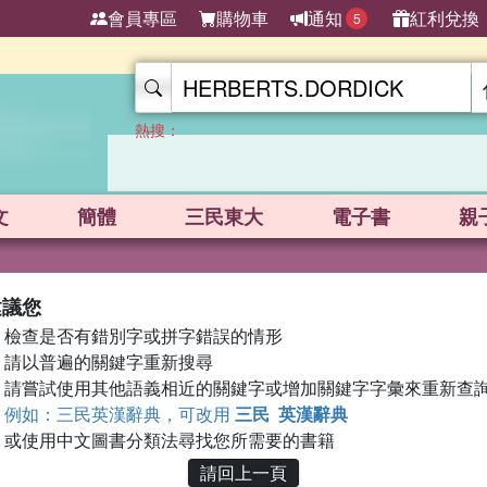
會員專區
購物車
通知
紅利兌換
5
熱搜：
文
簡體
三民東大
電子書
親
建議您
檢查是否有錯別字或拼字錯誤的情形
請以普遍的關鍵字重新搜尋
請嘗試使用其他語義相近的關鍵字或增加關鍵字字彙來重新查
例如：三民英漢辭典，可改用
三民 英漢辭典
或使用中文圖書分類法尋找您所需要的書籍
請回上一頁