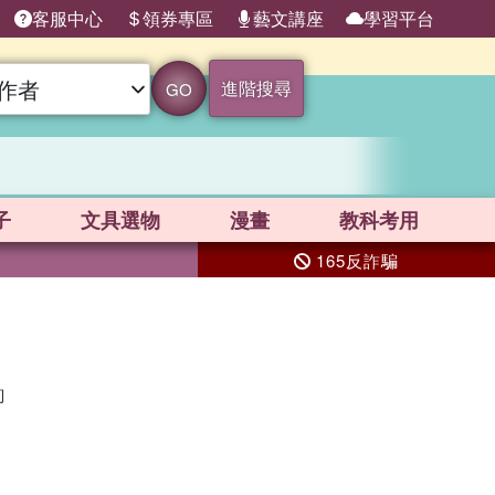
客服中心
領券專區
藝文講座
學習平台
進階搜尋
GO
子
文具選物
漫畫
教科考用
165反詐騙
詢