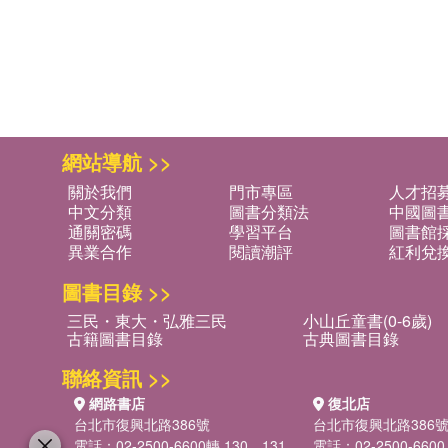
網站導航 >>
關於我們
門市專區
人才招
中文分類
圖書分類法
中國圖
通關密碼
學習平台
圖書館採
異業合作
閱讀潮評
紅利兌
圖書目錄 >>
三民・東大・弘雅三民
小山丘童書(0-6歲)
古籍圖書目錄
古典圖書目錄
聯絡資訊 >>
網路書店
復北店
台北市復興北路386號
台北市復興北路386
電話：02-2500-6600轉 130、131
電話：02-2500-6600