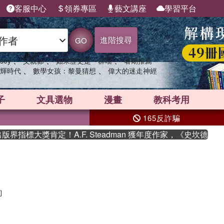
客服中心
領券專區
藝文講座
學習平台
進階搜尋
GO
、
、
、
sey
父親節
如果歷史是一群喵
暑期推薦
、
、
輝時代
數學女孩：黎曼猜想
偉大的迷走神經
子
文具選物
漫畫
教科考用
165反詐騙
界指標大獎肯定！A.F. Steadman 獲年度作家，《史坎德》
詢