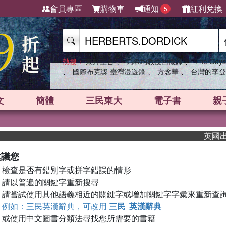
會員專區
購物車
通知
紅利兌換
5
、
、
熱搜：
東野圭吾
高希均教授回憶錄
The Odys
、
、
、
國際布克獎 臺灣漫遊錄
方念華
台灣的李登
文
簡體
三民東大
電子書
親
英國出版
建議您
檢查是否有錯別字或拼字錯誤的情形
請以普遍的關鍵字重新搜尋
請嘗試使用其他語義相近的關鍵字或增加關鍵字字彙來重新查
例如：三民英漢辭典，可改用
三民 英漢辭典
或使用中文圖書分類法尋找您所需要的書籍