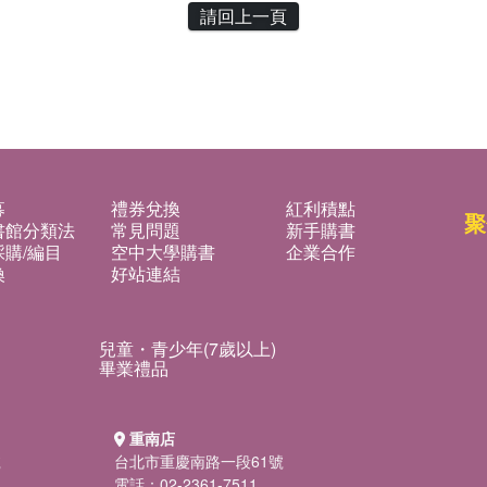
請回上一頁
募
禮券兌換
紅利積點
聚
書館分類法
常見問題
新手購書
購/編目
空中大學購書
企業合作
換
好站連結
兒童・青少年(7歲以上)
畢業禮品
重南店
號
台北市重慶南路一段61號
電話：02-2361-7511