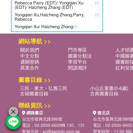
Rebecca Parry (EDT)/ Yongqian Xu
(1)
(EDT)/ Haizheng Zhang (EDT)
Yongqian Xu,Haizheng Zhang;Parry,
(1)
Rebecca
Yongqian Xu/ Haizheng Zhang
(1)
網站導航 >>
關於我們
門市專區
人才招
中文分類
圖書分類法
中國圖
通關密碼
學習平台
圖書館採
異業合作
閱讀潮評
紅利兌
圖書目錄 >>
三民・東大・弘雅三民
小山丘童書(0-6歲)
古籍圖書目錄
古典圖書目錄
聯絡資訊 >>
網路書店
復北店
台北市復興北路386號
台北市復興北路386
電話：02-2500-6600轉 130、131
電話：02-2500-6600
客服信箱：
ec@sanmin.com.tw
營業時間：11:00 AM -