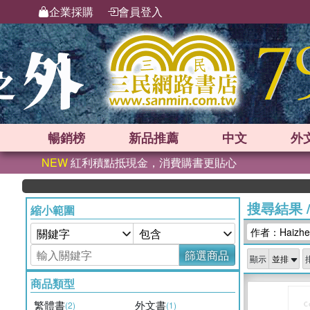
企業採購
會員登入
暢銷榜
新品
推薦
中文
外
NEW
紅利積點抵現金，消費購書更貼心
搜尋結果
縮小範圍
作者：Haizhe
篩選商品
顯示
商品類型
繁體書
外文書
(2)
(1)