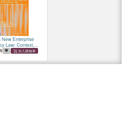
s New Enterprise
cy Law: Context,
ation and Application
存