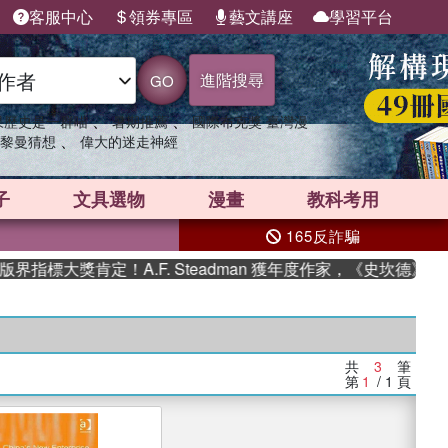
客服中心
領券專區
藝文講座
學習平台
進階搜尋
GO
、
、
果歷史是一群喵
暑期推薦
國際布克獎 臺灣漫
、
黎曼猜想
偉大的迷走神經
子
文具選物
漫畫
教科考用
165反詐騙
指標大獎肯定！A.F. Steadman 獲年度作家，《史坎德》系
共
3
筆
第
1
/ 1
頁