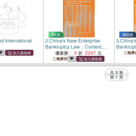
90 折
滿額折
nd International
2.
China's New Enterprise
3.
China'
Bankruptcy Law：Context,
Bankrupt
Interpretation and Application
9
2267
Interpret
優惠價：
無庫
無庫存
共
3
筆
第
1
頁