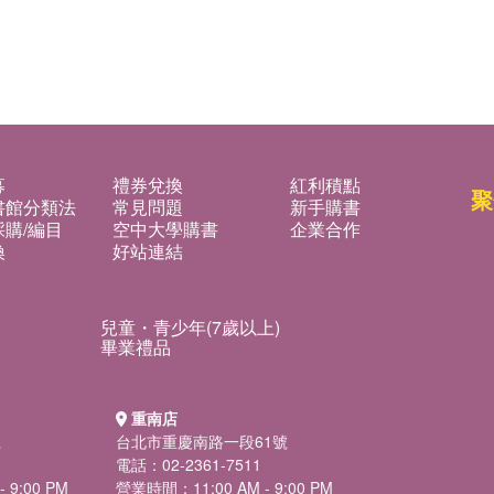
募
禮券兌換
紅利積點
聚
書館分類法
常見問題
新手購書
購/編目
空中大學購書
企業合作
換
好站連結
兒童・青少年(7歲以上)
畢業禮品
重南店
號
台北市重慶南路一段61號
電話：02-2361-7511
 9:00 PM
營業時間：11:00 AM - 9:00 PM