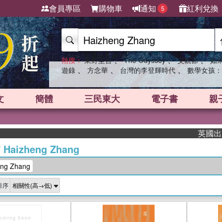
會員專區
購物車
通知
紅利兌換
5
、
、
、
熱搜：
東野圭吾
The Odyssey
父親節
如
、
、
、
遊錄
方念華
台灣的李登輝時代
數學女孩：
文
簡體
三民東大
電子書
親
英國出版界
/
Haizheng Zhang
ng Zhang
排序