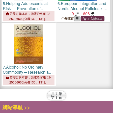
5.
Helping Adolescents at
6.
European Integration and
Risk ― Prevention of
Nordic Alcohol Policies：
Multiple Problem Behaviors
Changes in Alcohol Controls
9
1696
若需訂購本書，請電洽客服 02-
and Consequences in
無庫存
25006600[分機130、131]。
Finland, Norway and
Sweden, 1980-97
7.
Alcohol: No Ordinary
Commodity ─ Research and
Public Policy
若需訂購本書，請電洽客服 02-
25006600[分機130、131]。
共
7
筆
第
1
頁
網站導航 >>