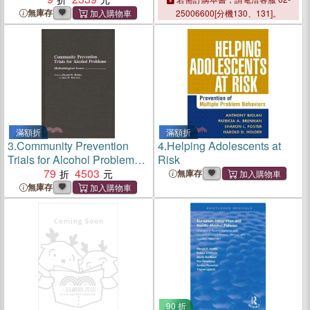
無庫存
25006600[分機130、131]。
滿額折
滿額折
3.
Community Prevention
4.
Helping Adolescents at
Trials for Alcohol Problems
Risk
― Methodological Issues
79
4503
無庫存
無庫存
90 折