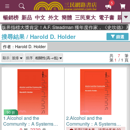
5
暢銷榜
新品
中文
外文
簡體
三民東大
電子書
親子
GO
界指標大獎肯定！A.F. Steadman 獲年度作家，《史坎德
搜尋結果
/
Harold D. Holder
、
熱搜：
東野圭吾
高希均教授回憶錄
篩選
、
、
、
The Odyssey
父親節
如果歷
作者：Harold D. Holder
、
、
史是一群喵
暑期推薦
國際布克
、
、
獎 臺灣漫遊錄
方念華
台灣的李
共
7
筆
顯示
排序
、
、
登輝時代
數學女孩：黎曼猜想
第
1
/ 1
頁
偉大的迷走神經
90 折
1.
Alcohol and the
2.
Alcohol and the
Community：A Systems
Community：A Systems
Approach to Prevention
9
2339
Approach to Prevention
若需訂購本書，請電洽客服 02-