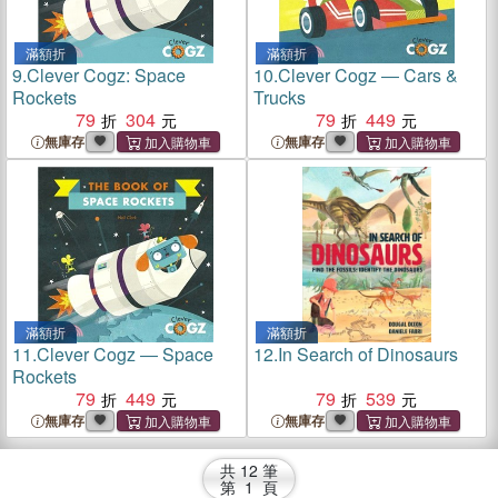
滿額折
滿額折
9.
Clever Cogz: Space
10.
Clever Cogz ― Cars &
Rockets
Trucks
79
304
79
449
無庫存
無庫存
滿額折
滿額折
11.
Clever Cogz ― Space
12.
In Search of Dinosaurs
Rockets
79
449
79
539
無庫存
無庫存
共
12
筆
第
1
頁