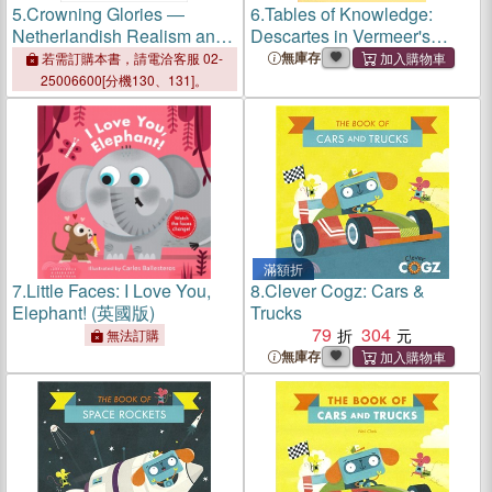
5.
Crowning Glories ―
6.
Tables of Knowledge:
Netherlandish Realism and
Descartes in Vermeer's
the French Imagination
Studio
無庫存
若需訂購本書，請電洽客服 02-
During the Reign of Louis
25006600[分機130、131]。
XIV
滿額折
7.
Little Faces: I Love You,
8.
Clever Cogz: Cars &
Elephant! (英國版)
Trucks
79
304
無法訂購
無庫存