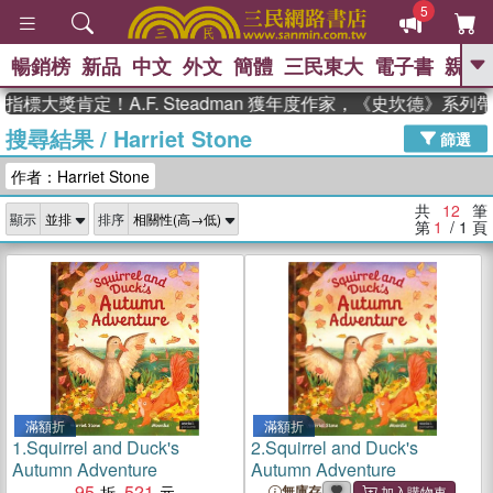
5
暢銷榜
新品
中文
外文
簡體
三民東大
電子書
親子
GO
標大獎肯定！A.F. Steadman 獲年度作家，《史坎德》系列
搜尋結果
/
Harriet Stone
、
、
熱搜：
東野圭吾
The Odyssey
篩選
、
、
父親節
如果歷史是一群喵
暑期
作者：Harriet Stone
、
、
推薦
國際布克獎 臺灣漫遊錄
方
、
、
念華
台灣的李登輝時代
數學女
共
12
筆
顯示
排序
、
孩：黎曼猜想
偉大的迷走神經
第
1
/ 1
頁
滿額折
滿額折
1.
Squirrel and Duck's
2.
Squirrel and Duck's
Autumn Adventure
Autumn Adventure
95
521
無庫存