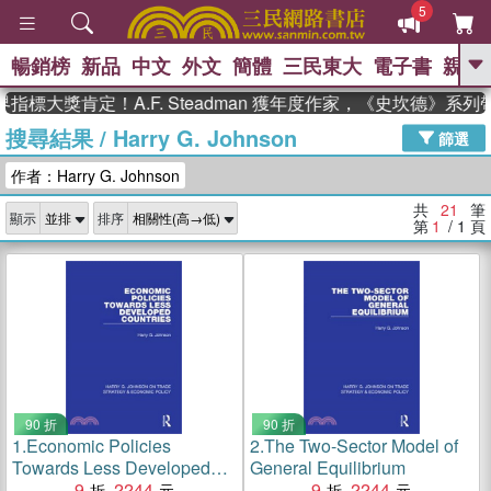
5
暢銷榜
新品
中文
外文
簡體
三民東大
電子書
親子
GO
大獎肯定！A.F. Steadman 獲年度作家，《史坎德》系列帶
搜尋結果
/
Harry G. Johnson
、
熱搜：
東野圭吾
高希均教授回憶錄
篩選
、
、
、
The Odyssey
父親節
如果歷
作者：Harry G. Johnson
、
、
史是一群喵
暑期推薦
國際布克
、
、
獎 臺灣漫遊錄
方念華
台灣的李
共
21
筆
顯示
排序
、
、
登輝時代
數學女孩：黎曼猜想
第
1
/ 1
頁
偉大的迷走神經
90 折
90 折
1.
Economic Policies
2.
The Two-Sector Model of
Towards Less Developed
General Equilibrium
Countries
9
2244
9
2244