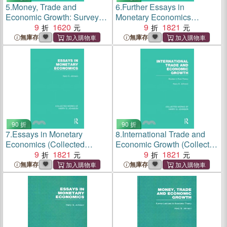
5.
Money, Trade and
6.
Further Essays in
Economic Growth: Survey
Monetary Economics
Lectures in Economic
9
1620
(Collected Works of Harry
9
1821
Theory
Johnson)
無庫存
無庫存
90 折
90 折
7.
Essays in Monetary
8.
International Trade and
Economics (Collected
Economic Growth (Collected
Works of Harry Johnson)
9
1821
Works of Harry Johnson):
9
1821
Studies in Pure Theory
無庫存
無庫存