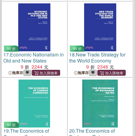
90 折
90 折
17.
Economic Nationalism in
18.
New Trade Strategy for
Old and New States
the World Economy
9
2244
9
2348
無庫存
無庫存
90 折
19.
The Economics of
20.
The Economics of