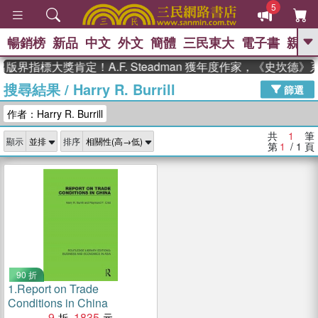
5
暢銷榜
新品
中文
外文
簡體
三民東大
電子書
親子
GO
版界指標大獎肯定！A.F. Steadman 獲年度作家，《史坎德
搜尋結果
/
Harry R. Burrill
、
熱搜：
東野圭吾
高希均教授回憶錄
篩選
、
、
、
The Odyssey
父親節
如果歷
作者：Harry R. Burrill
、
、
史是一群喵
暑期推薦
國際布克
、
、
獎 臺灣漫遊錄
方念華
台灣的李
共
1
筆
顯示
排序
、
、
登輝時代
數學女孩：黎曼猜想
第
1
/ 1
頁
偉大的迷走神經
90 折
1.
Report on Trade
Conditions in China
9
1835