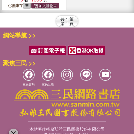
無庫存
共
1
筆
第
1
頁
網站導航 >>
聚焦三民 >>
三民書局
三民出版
本站著作權屬弘雅三民圖書股份有限公司