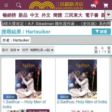
5
暢銷榜
新品
中文
外文
簡體
三民東大
電子書
親子
GO
標大獎肯定！A.F. Steadman 獲年度作家，《史坎德》系列
搜尋結果
/
Hartsuiker
、
熱搜：
東野圭吾
高希均教授回憶錄
篩選
、
、
、
The Odyssey
父親節
如果歷
作者：Hartsuiker
、
、
史是一群喵
暑期推薦
國際布克
、
、
獎 臺灣漫遊錄
方念華
台灣的李
共
6
筆
顯示
排序
、
、
登輝時代
數學女孩：黎曼猜想
第
1
/ 1
頁
偉大的迷走神經
滿額折
滿額折
1.
Sadhus ─ Holy Men of
2.
Sadhus: Holy Men of India
India
79
563
無庫存