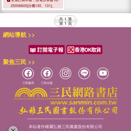
25006600[分機130、131]。
共
1
筆
第
1
頁
網站導航 >>
聚焦三民 >>
三民書局
三民出版
本站著作權屬弘雅三民圖書股份有限公司