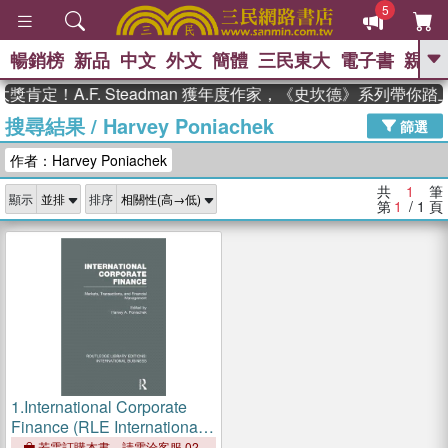
5
暢銷榜
新品
中文
外文
簡體
三民東大
電子書
親子
GO
肯定！A.F. Steadman 獲年度作家，《史坎德》系列帶你
搜尋結果
/
Harvey Poniachek
、
熱搜：
東野圭吾
高希均教授回憶錄
篩選
、
、
、
The Odyssey
父親節
花開錦
作者：Harvey Poniachek
、
、
、
繡
暑期推薦
方念華
台灣的
、
李登輝時代
數學女孩：黎曼猜想
共
1
筆
顯示
排序
、
、
偉大的迷走神經
如果歷史是一
第
1
/ 1
頁
、
群喵
臺灣漫遊錄
1.
International Corporate
Finance (RLE International
Business)
若需訂購本書，請電洽客服 02-