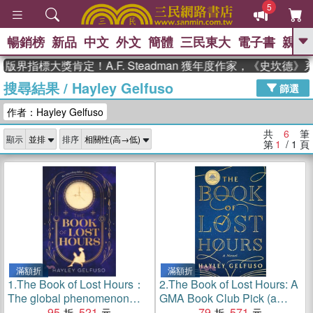
5
暢銷榜
新品
中文
外文
簡體
三民東大
電子書
親子
GO
版界指標大獎肯定！A.F. Steadman 獲年度作家，《史坎德
搜尋結果
/
Hayley Gelfuso
、
熱搜：
東野圭吾
高希均教授回憶錄
篩選
、
、
、
The Odyssey
父親節
如果歷
作者：Hayley Gelfuso
、
、
史是一群喵
暑期推薦
國際布克
、
、
獎 臺灣漫遊錄
方念華
台灣的李
共
6
筆
顯示
排序
、
、
登輝時代
數學女孩：黎曼猜想
第
1
/ 1
頁
偉大的迷走神經
滿額折
滿額折
1.
The Book of Lost Hours：
2.
The Book of Lost Hours: A
The global phenomenon
GMA Book Club Pick (a
historical fantasy that
95
521
Novel)
79
571