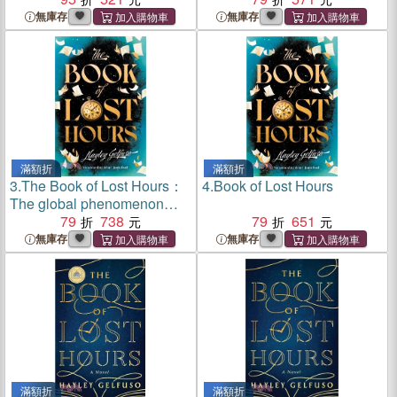
readers are loving
無庫存
無庫存
滿額折
滿額折
3.
The Book of Lost Hours：
4.
Book of Lost Hours
The global phenomenon
time travel romance that
79
738
79
651
readers are loving
無庫存
無庫存
滿額折
滿額折