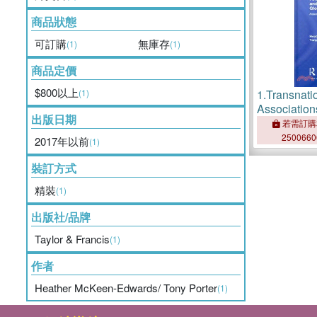
商品狀態
可訂購
無庫存
(1)
(1)
商品定價
$800以上
(1)
1.
Transnati
Association
出版日期
Governance
若需訂購
—Assemblin
250066
2017年以前
(1)
Power
裝訂方式
精裝
(1)
出版社/品牌
Taylor & Francis
(1)
作者
Heather McKeen-Edwards/ Tony Porter
(1)