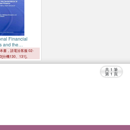
onal Financial
s and the
 of Global Finance
本書，請電洽客服 02-
g Wealth and
00[分機130、131]。
共
1
筆
第
1
頁