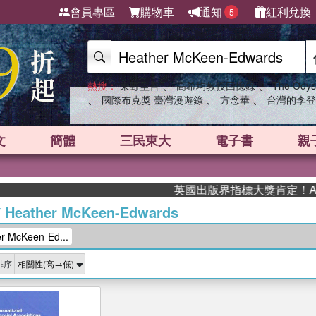
會員專區
購物車
通知
紅利兌換
5
、
、
熱搜：
東野圭吾
高希均教授回憶錄
The Odys
、
、
、
國際布克獎 臺灣漫遊錄
方念華
台灣的李登
文
簡體
三民東大
電子書
親
英國出版界指標大獎肯定！A.F.
/
Heather McKeen-Edwards
 McKeen-Ed...
排序