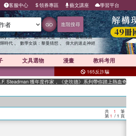
客服中心
領券專區
藝文講座
學習平台
進階搜尋
GO
、
、
、
sey
父親節
如果歷史是一群喵
暑期推薦
、
、
輝時代
數學女孩：黎曼猜想
偉大的迷走神經
子
文具選物
漫畫
教科考用
165反詐騙
 Steadman 獲年度作家，《史坎德》系列帶你踏上熱血奇幻旅程
共
1
筆
第
1
/ 1
頁