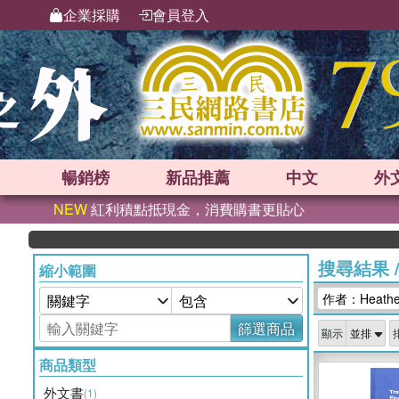
企業採購
會員登入
暢銷榜
新品
推薦
中文
外
NEW
紅利積點抵現金，消費購書更貼心
搜尋結果
縮小範圍
作者：Heather
篩選商品
顯示
商品類型
外文書
(1)