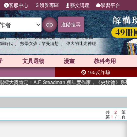
客服中心
領券專區
藝文講座
學習平台
進階搜尋
GO
、
、
、
sey
父親節
如果歷史是一群喵
暑期推薦
、
、
輝時代
數學女孩：黎曼猜想
偉大的迷走神經
子
文具選物
漫畫
教科考用
165反詐騙
大獎肯定！A.F. Steadman 獲年度作家，《史坎德》系列帶
共
2
筆
第
1
/ 1
頁