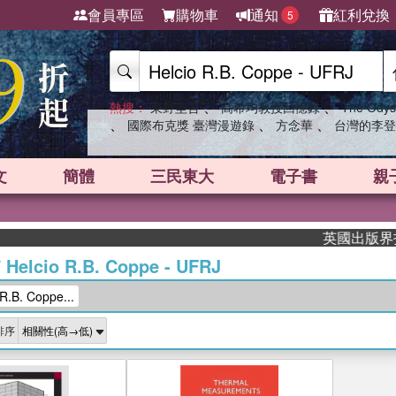
會員專區
購物車
通知
紅利兌換
5
、
、
熱搜：
東野圭吾
高希均教授回憶錄
The Odys
、
、
、
國際布克獎 臺灣漫遊錄
方念華
台灣的李登
文
簡體
三民東大
電子書
親
英國出版界指標
/
Helcio R.B. Coppe - UFRJ
.B. Coppe...
排序