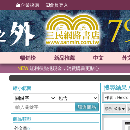
企業採購
會員登入
暢銷榜
新品
推薦
中文
外
NEW
紅利積點抵現金，消費購書更貼心
搜尋結果
縮小範圍
作者：Helcio R
篩選商品
顯示
商品類型
外文書
(2)