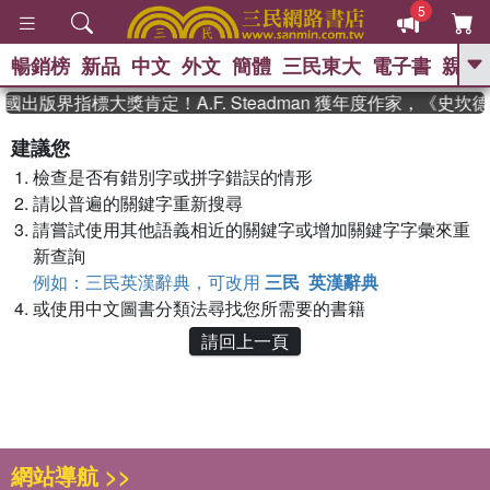
5
暢銷榜
新品
中文
外文
簡體
三民東大
電子書
親子
GO
國出版界指標大獎肯定！A.F. Steadman 獲年度作家，《史
、
熱搜：
東野圭吾
高希均教授回憶錄
建議您
、
、
、
The Odyssey
父親節
如果歷
檢查是否有錯別字或拼字錯誤的情形
、
、
史是一群喵
暑期推薦
國際布克
、
、
請以普遍的關鍵字重新搜尋
獎 臺灣漫遊錄
方念華
台灣的李
、
、
登輝時代
數學女孩：黎曼猜想
請嘗試使用其他語義相近的關鍵字或增加關鍵字字彙來重
偉大的迷走神經
新查詢
例如：三民英漢辭典，可改用
三民 英漢辭典
或使用中文圖書分類法尋找您所需要的書籍
請回上一頁
網站導航 >>