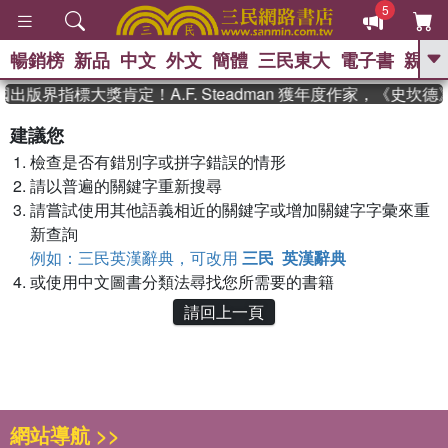
5
暢銷榜
新品
中文
外文
簡體
三民東大
電子書
親子
GO
國出版界指標大獎肯定！A.F. Steadman 獲年度作家，《史
、
熱搜：
東野圭吾
高希均教授回憶錄
建議您
、
、
、
The Odyssey
父親節
如果歷
檢查是否有錯別字或拼字錯誤的情形
、
、
史是一群喵
暑期推薦
國際布克
、
、
請以普遍的關鍵字重新搜尋
獎 臺灣漫遊錄
方念華
台灣的李
、
、
登輝時代
數學女孩：黎曼猜想
請嘗試使用其他語義相近的關鍵字或增加關鍵字字彙來重
偉大的迷走神經
新查詢
例如：三民英漢辭典，可改用
三民 英漢辭典
或使用中文圖書分類法尋找您所需要的書籍
請回上一頁
網站導航 >>