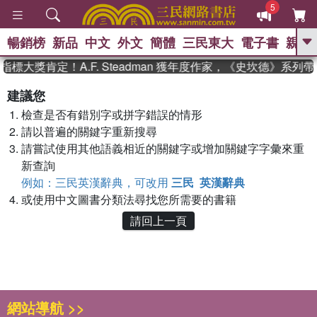
5
暢銷榜
新品
中文
外文
簡體
三民東大
電子書
親子
GO
標大獎肯定！A.F. Steadman 獲年度作家，《史坎德》系列
、
、
熱搜：
東野圭吾
The Odyssey
建議您
、
如果歷史是一群喵
國際布克獎 臺灣
檢查是否有錯別字或拼字錯誤的情形
、
、
漫遊錄
方念華
台灣的李登輝時
、
、
請以普遍的關鍵字重新搜尋
代
數學女孩：黎曼猜想
偉大的
迷走神經
請嘗試使用其他語義相近的關鍵字或增加關鍵字字彙來重
新查詢
例如：三民英漢辭典，可改用
三民 英漢辭典
或使用中文圖書分類法尋找您所需要的書籍
請回上一頁
網站導航 >>