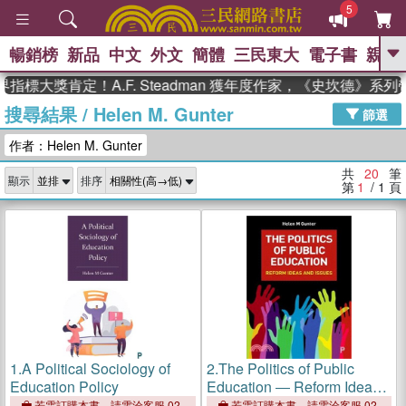
5
暢銷榜
新品
中文
外文
簡體
三民東大
電子書
親子
GO
大獎肯定！A.F. Steadman 獲年度作家，《史坎德》系列
搜尋結果
/
Helen M. Gunter
、
熱搜：
東野圭吾
高希均教授回憶錄
篩選
、
、
、
The Odyssey
父親節
如果歷
作者：Helen M. Gunter
、
、
史是一群喵
暑期推薦
國際布克
、
、
獎 臺灣漫遊錄
方念華
台灣的李
共
20
筆
顯示
排序
、
、
登輝時代
數學女孩：黎曼猜想
第
1
/ 1
頁
偉大的迷走神經
1.
A Political Sociology of
2.
The Politics of Public
Education Policy
Education ― Reform Ideas
and Issues
若需訂購本書，請電洽客服 02-
若需訂購本書，請電洽客服 02-