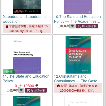
9.
Leaders and Leadership in
10.
The State and Education
Education
Policy — The Academies
Programme
無庫存
若需訂購本書，請電洽客服 02-
25006600[分機130、131]。
90 折
11.
The State and Education
12.
Consultants and
Policy
Consultancy ― The Case of
9
10800
Education
若需訂購本書，請電洽客服 02-
無庫存
25006600[分機130、131]。