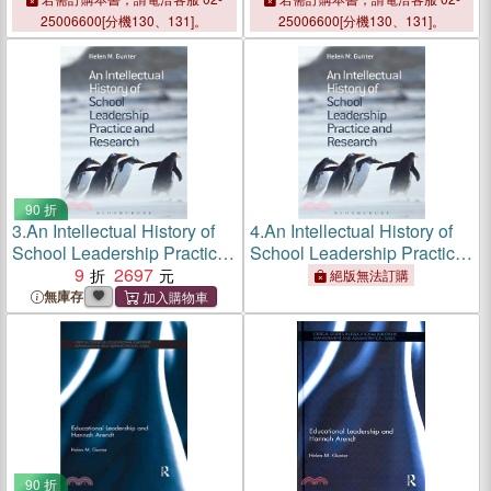
25006600[分機130、131]。
25006600[分機130、131]。
90 折
3.
An Intellectual History of
4.
An Intellectual History of
School Leadership Practice
School Leadership Practice
and Research
9
2697
and Research ― An
絕版無法訂購
Intellectual History of
無庫存
Practice and Research
90 折