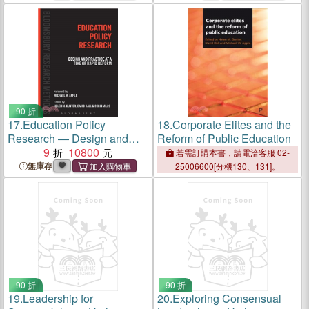
90 折
17.
Education Policy
18.
Corporate Elites and the
Research ― Design and
Reform of Public Education
Practice at a Time of Rapid
9
10800
若需訂購本書，請電洽客服 02-
Reform
無庫存
25006600[分機130、131]。
90 折
90 折
19.
Leadership for
20.
Exploring Consensual