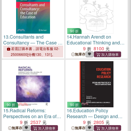
90 折
13.
Consultants and
14.
Hannah Arendt on
Consultancy ― The Case of
Educational Thinking and
Education
Practice in Dark Times ―
9
8100
若需訂購本書，請電洽客服 02-
Education for a World in
無庫存
25006600[分機130、131]。
Crisis
90 折
90 折
15.
Radical Reforms:
16.
Education Policy
Perspectives on an Era of
Research ― Design and
Educational Change
9
2537
Practice at a Time of Rapid
9
2805
Reform
無庫存
無庫存