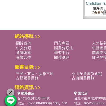
Christian Tr
優惠價：
無庫存
網站導航 >>
關於我們
門市專區
人才招
中文分類
圖書分類法
中國圖
通關密碼
學習平台
圖書館採
異業合作
閱讀潮評
紅利兌
圖書目錄 >>
三民・東大・弘雅三民
小山丘童書(0-6歲)
古籍圖書目錄
古典圖書目錄
聯絡資訊 >>
網路書店
復北店
台北市復興北路386號
台北市復興北路386
電話：02-2500-6600轉 130、131
電話：02-2500-6600