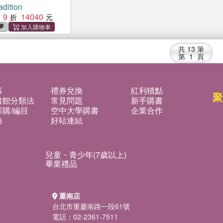
adition
9
14040
共
13
筆
第
1
頁
募
禮券兌換
紅利積點
聚
書館分類法
常見問題
新手購書
購/編目
空中大學購書
企業合作
換
好站連結
兒童・青少年(7歲以上)
畢業禮品
重南店
號
台北市重慶南路一段61號
電話：02-2361-7511