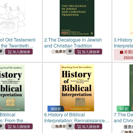
of Old Testament
2.
The Decalogue in Jewish
3.
History 
 the Twentieth
and Christian Tradition
Interpret
無庫存
若需訂
2500
滿額折
90 折
Biblical
6.
History of Biblical
7.
The De
on: From the
Interpretation: Rennaissance,
and Chris
nt to the Tewntieth
Reformation, Humanism
無庫存
優惠
無庫