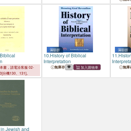
滿額折
滿額折
Biblical
10.
History of Biblical
11.
Histor
on
Interpretation
Interpret
Antiquity
無庫存
無庫
本書，請電洽客服 02-
Middle A
00[分機130、131]。
 in Jewish and