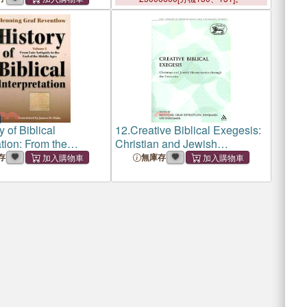
y of Biblical
12.
Creative Biblical Exegesis:
ation: From the
Christian and Jewish
 to the End of the
Hermeneutics Through the
存
無庫存
ges
Centuries