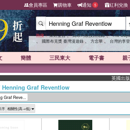
會員專區
購物車
通知
紅利兌換
5
、
、
熱搜：
東野圭吾
高希均教授回憶錄
The Odys
、
、
、
國際布克獎 臺灣漫遊錄
方念華
台灣的李登
文
簡體
三民東大
電子書
親
英國出版界指標
/
Henning Graf Reventlow
Graf Reve...
排序