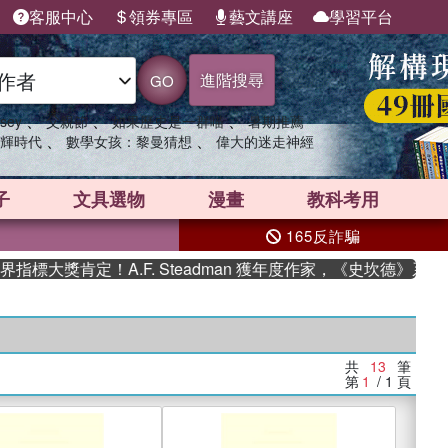
客服中心
領券專區
藝文講座
學習平台
進階搜尋
GO
、
、
、
sey
父親節
如果歷史是一群喵
暑期推薦
、
、
輝時代
數學女孩：黎曼猜想
偉大的迷走神經
子
文具選物
漫畫
教科考用
165反詐騙
大獎肯定！A.F. Steadman 獲年度作家，《史坎德》系列帶
共
13
筆
第
1
/ 1
頁