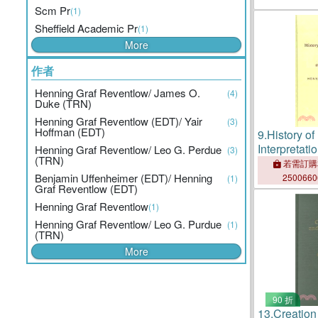
Scm Pr
(1)
Sheffield Academic Pr
(1)
More
作者
Henning Graf Reventlow/ James O.
(4)
Duke (TRN)
Henning Graf Reventlow (EDT)/ Yair
(3)
Hoffman (EDT)
9.
History of 
Interpretati
Henning Graf Reventlow/ Leo G. Perdue
(3)
(TRN)
若需訂購
Benjamin Uffenheimer (EDT)/ Henning
250066
(1)
Graf Reventlow (EDT)
Henning Graf Reventlow
(1)
Henning Graf Reventlow/ Leo G. Purdue
(1)
(TRN)
More
90 折
13.
Creation