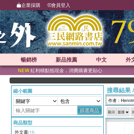
企業採購
會員登入
暢銷榜
新品
推薦
中文
外
NEW
紅利積點抵現金，消費購書更貼心
搜尋結果
縮小範圍
作者：Henning 
篩選商品
顯示
商品類型
外文書
(13)