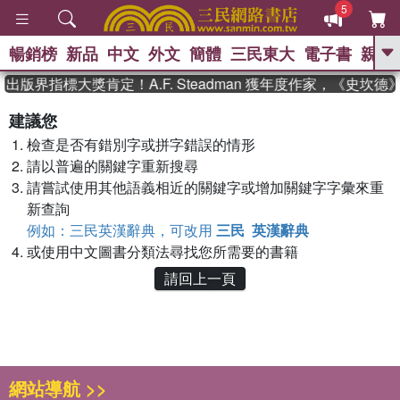
5
暢銷榜
新品
中文
外文
簡體
三民東大
電子書
親子
GO
出版界指標大獎肯定！A.F. Steadman 獲年度作家，《史坎
、
、
熱搜：
東野圭吾
The Odyssey
建議您
、
、
父親節
如果歷史是一群喵
暑期
檢查是否有錯別字或拼字錯誤的情形
、
、
推薦
國際布克獎 臺灣漫遊錄
方
、
、
請以普遍的關鍵字重新搜尋
念華
台灣的李登輝時代
數學女
、
孩：黎曼猜想
偉大的迷走神經
請嘗試使用其他語義相近的關鍵字或增加關鍵字字彙來重
新查詢
例如：三民英漢辭典，可改用
三民 英漢辭典
或使用中文圖書分類法尋找您所需要的書籍
請回上一頁
網站導航 >>