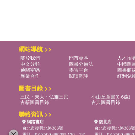
網站導航 >>
關於我們
門市專區
人才招
中文分類
圖書分類法
中國圖
通關密碼
學習平台
圖書館採
異業合作
閱讀潮評
紅利兌
圖書目錄 >>
三民・東大・弘雅三民
小山丘童書(0-6歲)
古籍圖書目錄
古典圖書目錄
聯絡資訊 >>
網路書店
復北店
台北市復興北路386號
台北市復興北路386
電話：02-2500-6600轉 130、131
電話：02-2500-6600