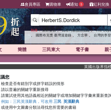
會員專區
購物車
通知
紅利兌換
5
、
、
熱搜：
東野圭吾
高希均教授回憶錄
The Odys
、
、
、
國際布克獎 臺灣漫遊錄
方念華
台灣的李登
文
簡體
三民東大
電子書
親
英國出版界指標大獎
建議您
檢查是否有錯別字或拼字錯誤的情形
請以普遍的關鍵字重新搜尋
請嘗試使用其他語義相近的關鍵字或增加關鍵字字彙來重新查
例如：三民英漢辭典，可改用
三民 英漢辭典
或使用中文圖書分類法尋找您所需要的書籍