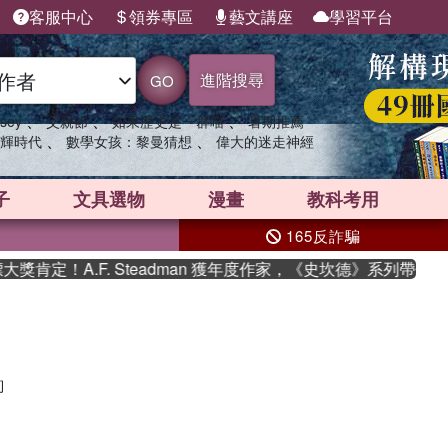
客服中心
領券專區
藝文講座
學習平台
進階搜尋
GO
、
、
、
sey
父親節
如果歷史是一群喵
暑期推薦
、
、
輝時代
數學女孩：黎曼猜想
偉大的迷走神經
子
文具選物
漫畫
教科考用
165反詐騙
肯定！A.F. Steadman 獲年度作家，《史坎德》系列帶你踏
詢