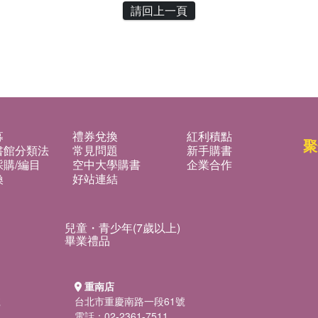
請回上一頁
募
禮券兌換
紅利積點
聚
書館分類法
常見問題
新手購書
購/編目
空中大學購書
企業合作
換
好站連結
兒童・青少年(7歲以上)
畢業禮品
重南店
號
台北市重慶南路一段61號
電話：02-2361-7511