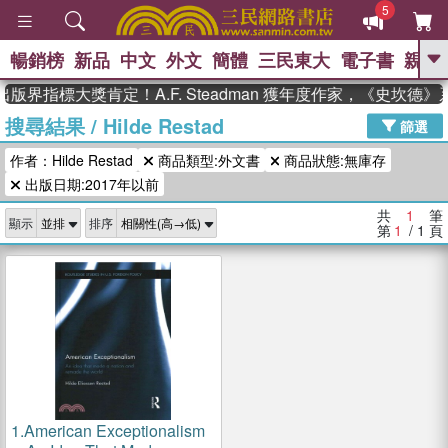
5
暢銷榜
新品
中文
外文
簡體
三民東大
電子書
親子
GO
版界指標大獎肯定！A.F. Steadman 獲年度作家，《史坎德
搜尋結果
/
Hilde Restad
、
熱搜：
東野圭吾
高希均教授回憶錄
篩選
、
、
、
The Odyssey
父親節
如果歷
作者：Hilde Restad
商品類型:外文書
商品狀態:無庫存
、
、
史是一群喵
暑期推薦
國際布克
、
、
出版日期:2017年以前
獎 臺灣漫遊錄
方念華
台灣的李
、
、
登輝時代
數學女孩：黎曼猜想
共
1
筆
顯示
排序
偉大的迷走神經
第
1
/ 1
頁
1.
American Exceptionalism