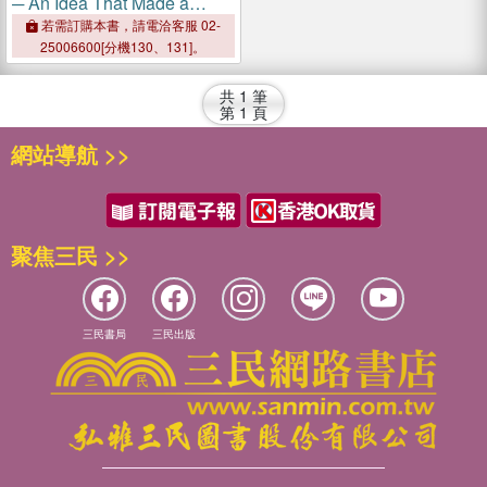
─ An Idea That Made a
Nation and Remade the
若需訂購本書，請電洽客服 02-
World
25006600[分機130、131]。
共
1
筆
第
1
頁
網站導航 >>
聚焦三民 >>
三民書局
三民出版